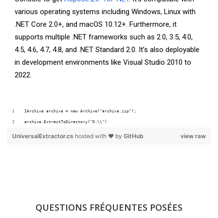
various operating systems including Windows, Linux with
.NET Core 2.0+, and macOS 10.12+. Furthermore, it
supports multiple .NET frameworks such as 2.0, 3.5, 4.0,
4.5, 4.6, 4.7, 4.8, and .NET Standard 2.0. It’s also deployable
in development environments like Visual Studio 2010 to
2022.
IArchive archive = new Archive("archive.zip");
archive.ExtractToDirectory("D:\\")
UniversalExtractor.cs
hosted with ❤ by
GitHub
view raw
QUESTIONS FRÉQUENTES POSÉES