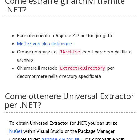
Come estrarre gli archivi tramite
.NET?
Fare riferimento a Aspose.ZIP nel tuo progetto
Mettez vos clés de licence
Creare un’istanza di
con il percorso del file di
IArchive
archivio
Chiamare il metodo
per
ExtractToDirectory
decomprimere nella directory specificata
Come ottenere Universal Extractor
per .NET?
To obtain Universal Extractor for .NET, you can utilize
NuGet
within Visual Studio or the Package Manager
Console to get
Aspose.ZIP for .NET
. It’s compatible with