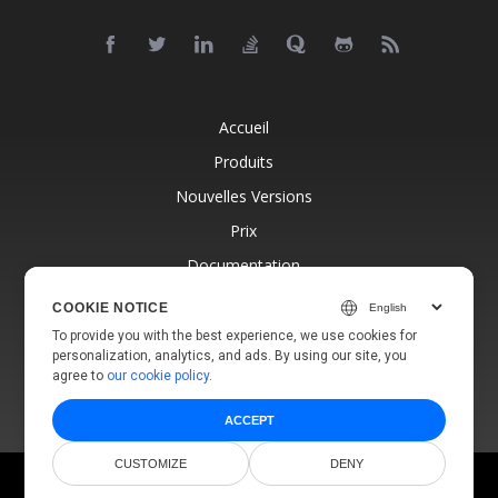
Accueil
Produits
Nouvelles Versions
Prix
Documentation
Support Gratuit
COOKIE NOTICE
Blog
To provide you with the best experience, we use cookies for
personalization, analytics, and ads. By using our site, you
Sites Web
agree to
our cookie policy
.
ACCEPT
CUSTOMIZE
DENY
© Aspose Pty Ltd 2001-2026.
Tous droits réservés.