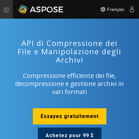
Français
Toggle
navigation
API di Compressione dei
File e Manipolazione degli
Archivi
Compressione efficiente dei file,
decompressione e gestione archivi in
vari formati
Essayez gratuitement
Achetez pour 99 $