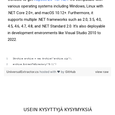
various operating systems including Windows, Linux with
.NET Core 2.0+, and macOS 10.12+. Furthermore, it
supports multiple .NET frameworks such as 2.0, 3.5, 4.0,
4.5, 4.6, 4.7, 4.8, and .NET Standard 2.0. It’s also deployable
in development environments like Visual Studio 2010 to
2022.
IArchive archive = new Archive("archive.zip");
archive.ExtractToDirectory("D:\\")
UniversalExtractor.cs
hosted with ❤ by
GitHub
view raw
USEIN KYSYTTYJÄ KYSYMYKSIÄ