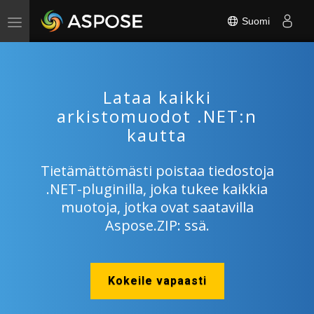
Suomi
Toggle
navigation
Lataa kaikki
arkistomuodot .NET:n
kautta
Tietämättömästi poistaa tiedostoja
.NET-pluginilla, joka tukee kaikkia
muotoja, jotka ovat saatavilla
Aspose.ZIP: ssä.
Kokeile vapaasti