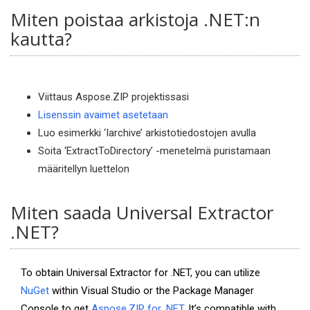
Miten poistaa arkistoja .NET:n
kautta?
Viittaus Aspose.ZIP projektissasi
Lisenssin avaimet asetetaan
Luo esimerkki ‘Iarchive’ arkistotiedostojen avulla
Soita ‘ExtractToDirectory’ -menetelmä puristamaan
määritellyn luettelon
Miten saada Universal Extractor
.NET?
To obtain Universal Extractor for .NET, you can utilize
NuGet
within Visual Studio or the Package Manager
Console to get
Aspose.ZIP for .NET
. It’s compatible with