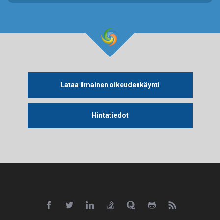
Lataa ilmainen oikeudenkäynti
Hintatiedot