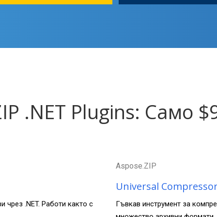
IP .NET Plugins: Само $
Aspose.ZIP
Universal Compresso
и чрез .NET. Работи както с
Гъвкав инструмент за компре
множество архивни формати, в