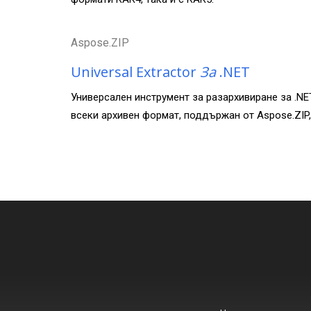
Aspose.ZIP
Universal Extractor
За
.NET
Универсален инструмент за разархивиране за .NE
всеки архивен формат, поддържан от Aspose.ZIP,