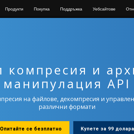
Продукти
Покупка
Поддръжка
Уебсайтове
Отн
 компресия и ар
манипулация API
пресия на файлове, декомпресия и управлен
различни формати
Опитайте се безплатно
Купете за 99 долар