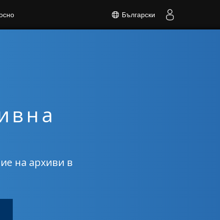
Български
осно
хивна
ие на архиви в
а