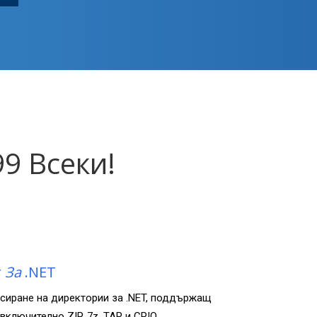
99 Всеки!
r
За
.NET
сиране на директории за .NET, поддържащ
ключително ZIP, 7z, TAR и CPIO.