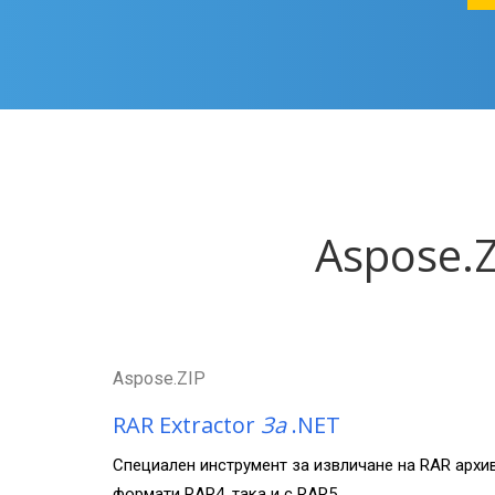
Aspose.Z
Aspose.ZIP
RAR Extractor
За
.NET
Специален инструмент за извличане на RAR архив
формати RAR4, така и с RAR5.