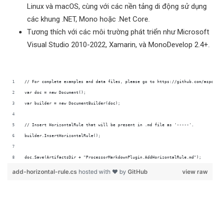
Linux và macOS, cùng với các nền tảng di động sử dụng
các khung .NET, Mono hoặc .Net Core.
Tương thích với các môi trường phát triển như Microsoft
Visual Studio 2010-2022, Xamarin, và MonoDevelop 2.4+.
doc.Save(ArtifactsDir + "ProcessorMarkdownPlugin.AddHorizontalRule.md");
add-horizontal-rule.cs
hosted with ❤ by
GitHub
view raw