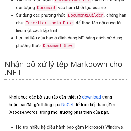
Tạo một đối tượng
bằng cách truyền
DocumentBuilder
đối tượng
vào hàm khởi tạo của nó.
Document
Sử dụng các phương thức
, chẳng hạn
DocumentBuilder
như
, để thao tác nội dung tài
InsertHorizontalRule
liệu một cách lập trình.
Lưu tài liệu của bạn ở định dạng MD bằng cách sử dụng
phương thức
.
Document.Save
Nhận bộ xử lý tệp Markdown cho
.NET
Khôi phục các bộ sưu tập cần thiết từ
download
trang
hoặc cài đặt gói thông qua
NuGet
để trực tiếp bao gồm
‘Aspose.Words’ trong môi trường phát triển của bạn.
Hỗ trợ nhiều hệ điều hành bao gồm Microsoft Windows,