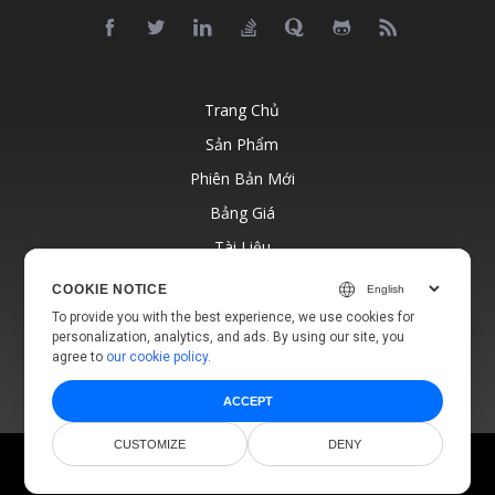
Trang Chủ
Sản Phẩm
Phiên Bản Mới
Bảng Giá
Tài Liệu
Hỗ Trợ Miễn Phí
COOKIE NOTICE
Blog
To provide you with the best experience, we use cookies for
personalization, analytics, and ads. By using our site, you
Trang Web
agree to
our cookie policy
.
ACCEPT
CUSTOMIZE
DENY
© Aspose Pty Ltd 2001-2026.
Đã đăng ký bản quyền.
Chính sách bảo mật
Điều khoản sử dụng
Liên hệ