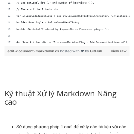
doc.Save(ArtifactsDir + "ProcessorMarkdownPlugin.EditDocumentMarkdown.md");
edit-document-markdown.cs
hosted with ❤ by
GitHub
view raw
Kỹ thuật Xử lý Markdown Nâng
cao
Sử dụng phương pháp ‘Load’ để xử lý các tài liệu với các