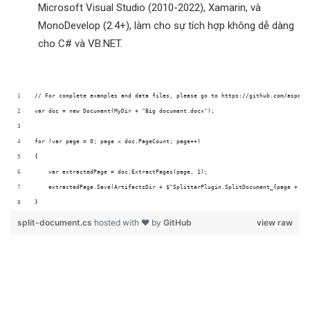
Microsoft Visual Studio (2010-2022), Xamarin, và
MonoDevelop (2.4+), làm cho sự tích hợp không dễ dàng
cho C# và VB.NET.
}
split-document.cs
hosted with ❤ by
GitHub
view raw