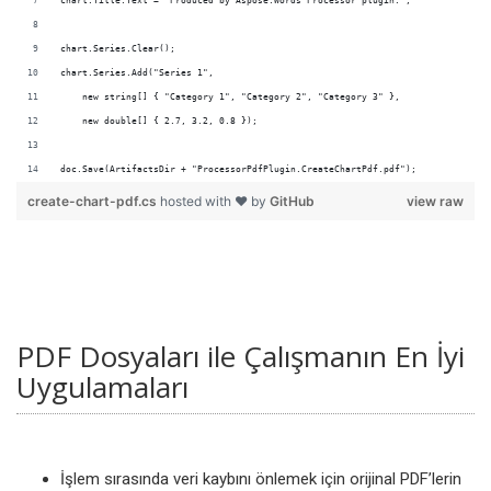
doc.Save(ArtifactsDir + "ProcessorPdfPlugin.CreateChartPdf.pdf");
create-chart-pdf.cs
hosted with ❤ by
GitHub
view raw
PDF Dosyaları ile Çalışmanın En İyi
Uygulamaları
İşlem sırasında veri kaybını önlemek için orijinal PDF’lerin