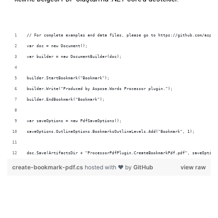
doc.Save(ArtifactsDir + "ProcessorPdfPlugin.CreateBookmarkPdf.pdf", saveOption
create-bookmark-pdf.cs
hosted with ❤ by
GitHub
view raw