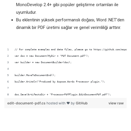
MonoDevelop 2.4+ gibi popüler geliştirme ortamları ile
uyumludur.
Bu eklentinin yüksek performanslı doğası, Word .NET’den
dinamik bir PDF üretimi sağlar ve genel verimliliği arttırır.
doc.Save(ArtifactsDir + "ProcessorPdfPlugin.EditDocumentPdf.pdf");
edit-document-pdf.cs
hosted with ❤ by
GitHub
view raw