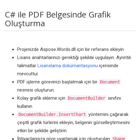
C# ile PDF Belgesinde Grafik
Oluşturma
Projenizde Aspose.Words.dll için bir referans ekleyin.
Lisans anahtarlarınızı gerektiği şekilde uygulayın. Ayrıntılı
talimatlar
Lisanslama dokümantasyonu
içerisinde
mevcuttur.
PDF işleme görevinizi başlatmak için bir
Document
nesnesi oluşturun.
Kolay grafik ekleme için
sınıfını
DocumentBuilder
kullanın.
yöntemini çağırarak
DocumentBuilder.InsertChart
çeşitli grafik türlerini ekleyin, belgenin görselleştirmesini
etkin bir şekilde geliştirin.
İhtiyaçlarınıza göre uyarlamak için oluşturulan
Shape