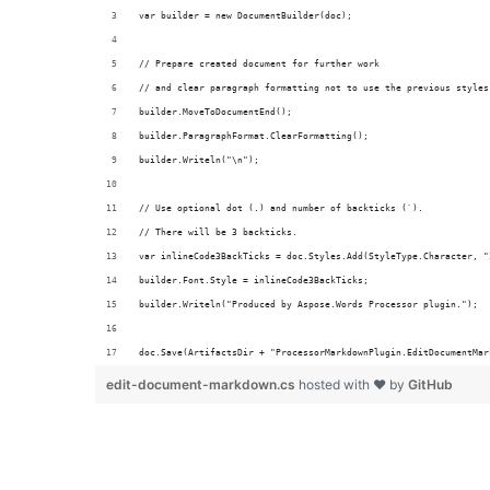
doc.Save(ArtifactsDir + "ProcessorMarkdownPlugin.EditDocumentMar
edit-document-markdown.cs
hosted with ❤ by
GitHub