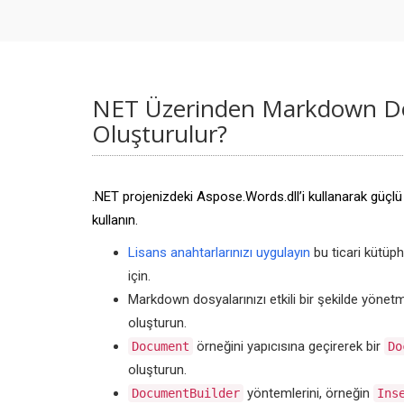
NET Üzerinden Markdown Do
Oluşturulur?
.NET projenizdeki Aspose.Words.dll’i kullanarak güçlü b
kullanın.
Lisans anahtarlarınızı uygulayın
bu ticari kütüp
için.
Markdown dosyalarınızı etkili bir şekilde yönetm
oluşturun.
örneğini yapıcısına geçirerek bir
Document
Do
oluşturun.
yöntemlerini, örneğin
DocumentBuilder
Ins