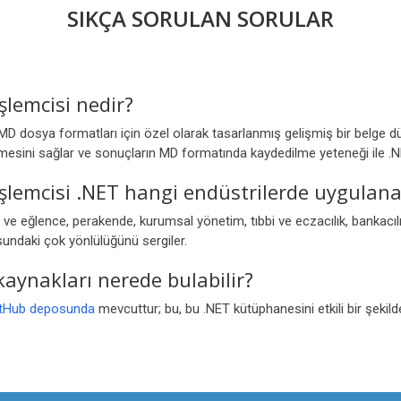
SIKÇA SORULAN SORULAR
lemcisi nedir?
 dosya formatları için özel olarak tasarlanmış gelişmiş bir belge 
esini sağlar ve sonuçların MD formatında kaydedilme yeteneği ile .NET g
emcisi .NET hangi endüstrilerde uygulanab
 eğlence, perakende, kurumsal yönetim, tıbbi ve eczacılık, bankacılık,
sundaki çok yönlülüğünü sergiler.
 kaynakları nerede bulabilir?
tHub deposunda
mevcuttur; bu, bu .NET kütüphanesini etkili bir şekild