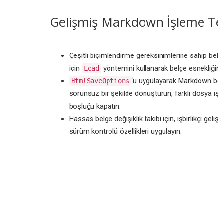
Gelişmiş Markdown İşleme Te
Çeşitli biçimlendirme gereksinimlerine sahip belg
için
yöntemini kullanarak belge esnekliğini
Load
‘u uygulayarak Markdown be
HtmlSaveOptions
sorunsuz bir şekilde dönüştürün, farklı dosya iş
boşluğu kapatın.
Hassas belge değişiklik takibi için, işbirlikçi geli
sürüm kontrolü özellikleri uygulayın.