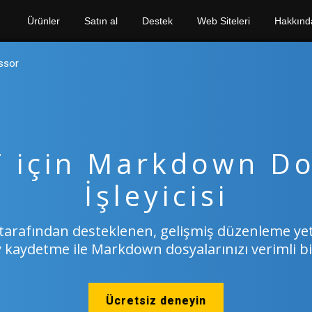
Ürünler
Satın al
Destek
Web Siteleri
Hakkınd
ssor
 için Markdown D
İşleyicisi
arafından desteklenen, gelişmiş düzenleme ye
 kaydetme ile Markdown dosyalarınızı verimli bir
Ücretsiz deneyin