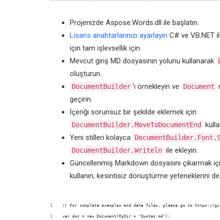
Projenizde Aspose.Words.dll ile başlatın.
Lisans anahtarlarınızı ayarlayın
C# ve VB.NET ile
için tam işlevsellik için.
Mevcut giriş MD dosyasının yolunu kullanarak
oluşturun.
‘ı örnekleyin ve
n
DocumentBuilder
Document
geçirin.
İçeriği sorunsuz bir şekilde eklemek için
kulla
DocumentBuilder.MoveToDocumentEnd
Yeni stilleri kolayca
DocumentBuilder.Font.
ile ekleyin.
DocumentBuilder.Writeln
Güncellenmiş Markdown dosyasını çıkarmak iç
kullanın, kesintisiz dönüştürme yeteneklerini de