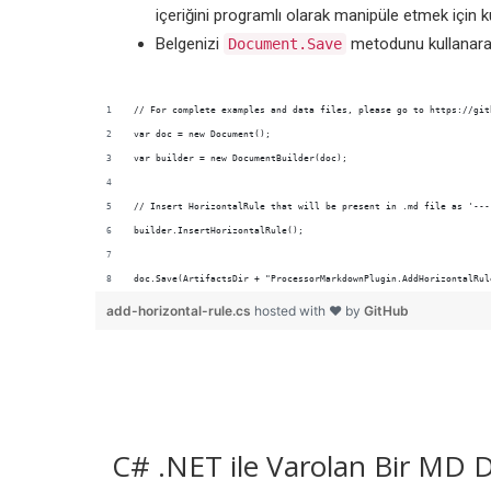
içeriğini programlı olarak manipüle etmek için ku
Belgenizi
metodunu kullanara
Document.Save
doc.Save(ArtifactsDir + "ProcessorMarkdownPlugin.AddHorizontalRul
add-horizontal-rule.cs
hosted with ❤ by
GitHub
C# .NET ile Varolan Bir MD 