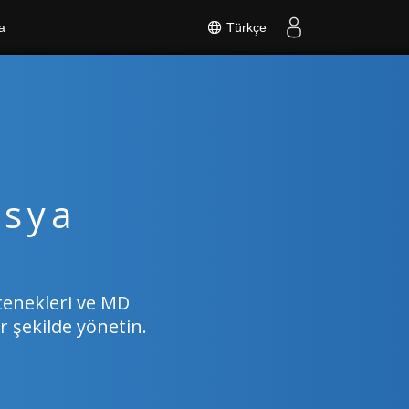
Türkçe
a
osya
tenekleri ve MD
 şekilde yönetin.