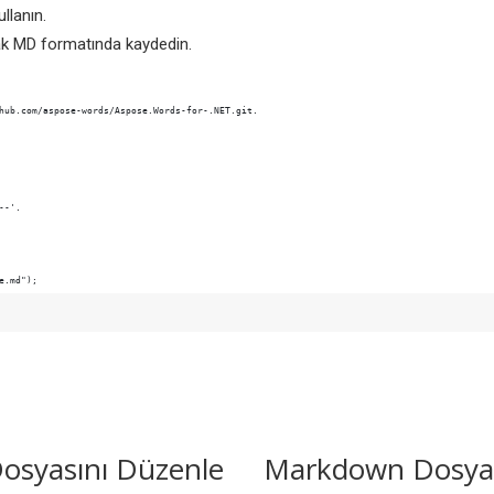
llanın.
k MD formatında kaydedin.
e.md");
Dosyasını Düzenle
Markdown Dosya İ