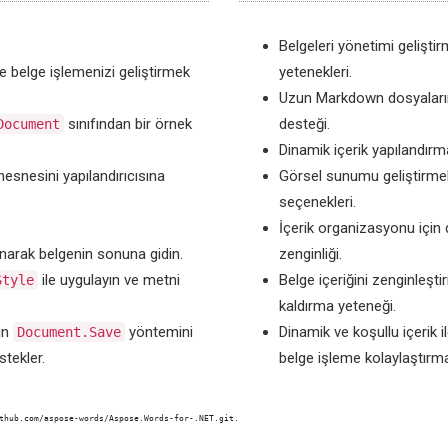
Belgeleri yönetimi gelişt
 belge işlemenizi geliştirmek
yetenekleri.
Uzun Markdown dosyalarınd
sınıfından bir örnek
desteği.
Document
Dinamik içerik yapılandırm
esnesini yapılandırıcısına
Görsel sunumu geliştirmek 
seçenekleri.
İçerik organizasyonu için d
narak belgenin sonuna gidin.
zenginliği.
ile uygulayın ve metni
Belge içeriğini zenginleşt
Style
kaldırma yeteneği.
in
yöntemini
Dinamik ve koşullu içerik 
Document.Save
stekler.
belge işleme kolaylaştırm