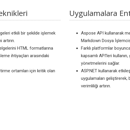
knikleri
Uygulamalara En
eleri etkili bir şekilde işlemek
Aspose API kullanarak mev
 artırın.
Markdown Dosya İşlemcisin
lgelerini HTML formatlarına
Farklı platformlar boyunc
leme ihtiyaçları arasındaki
kapsamlı API’leri kullanın, g
yönetmelerini sağlar.
ştirme ortamları için kritik olan
ASP.NET kullanarak etkileş
uygulamaları geliştirerek
verimliliği artırın.