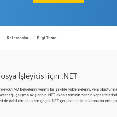
Referanslar
Bilgi Temeli
a İşleyicisi için .NET
mevcut MD belgelerini verimli bir şekilde yüklemelerini, yeni oluşturmala
teneği, çalışma akışlarının .NET ekosisteminin zengin kapasitelerind
 de dahil olmak üzere çeşitli .NET çerçeveleri ile anlamsızca entegre e