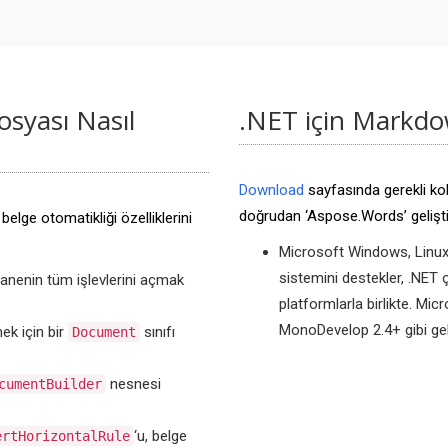
syası Nasıl
.NET için Markdo
Download
sayfasında gerekli kol
doğrudan ‘Aspose.Words’ gelişti
elge otomatikliği özelliklerini
Microsoft Windows, Linux
sistemini destekler, .NET
hanenin tüm işlevlerini açmak
platformlarla birlikte. Mi
MonoDevelop 2.4+ gibi gel
ek için bir
sınıfı
Document
nesnesi
cumentBuilder
‘u, belge
ertHorizontalRule