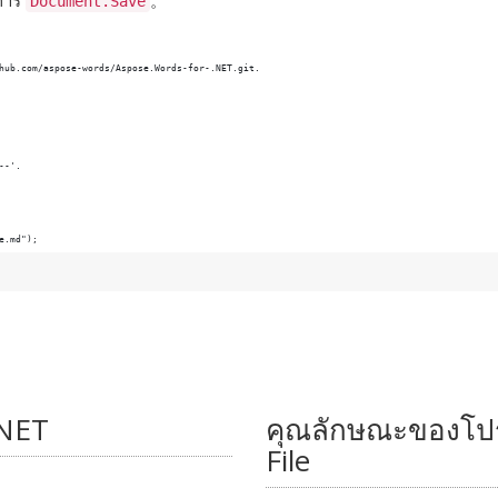
ีการ
。
Document.Save
e.md");
.NET
คุณลักษณะของโ
File