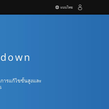
แบบไทย
kdown
ารแก้ไขขั้นสูงและ
s