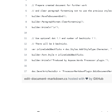
doc.Save(ArtifactsDir + "ProcessorMarkdownPlugin.EditDocumentMar
edit-document-markdown.cs
hosted with ❤ by
GitHub