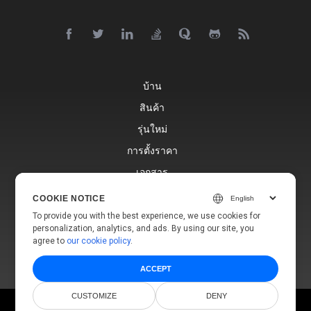
บ้าน
สินค้า
รุ่นใหม่
การตั้งราคา
เอกสาร
การสนับสนุนฟรี
COOKIE NOTICE
บล็อก
To provide you with the best experience, we use cookies for
personalization, analytics, and ads. By using our site, you
เว็บไซต์
agree to
our cookie policy
.
ACCEPT
CUSTOMIZE
DENY
© Aspose Pty Ltd 2001-2026.
สงวนลิขสิทธิ์.