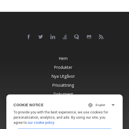
Hem
Produkter
Nya Utgåvor
Prissättning
Dokument
Gratis Support
COOKIE NOTICE
Blogg
To provide you with the best experience, we use cookies for
personalization, analytics, and ads. By using our site, you
Webbplatser
agree to
our cookie policy
.