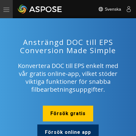
Svenska
Toggle
navigation
Ansträngd DOC till EPS
Conversion Made Simple
Konvertera DOC till EPS enkelt med
vår gratis online-app, vilket stöder
viktiga funktioner för snabba
filbearbetningsuppgifter.
Försök gratis
Försök online app