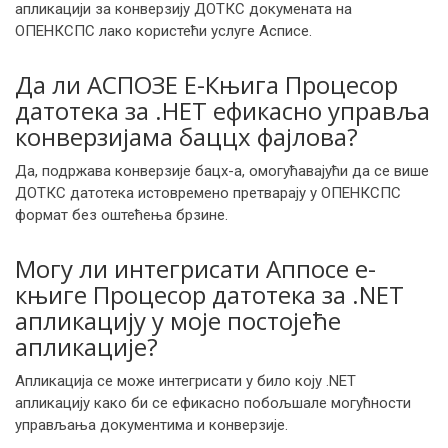
апликацији за конверзију ДОТКС докумената на
ОПЕНКСПС лако користећи услуге Асписе.
Да ли АСПОЗЕ Е-Књига Процесор
датотека за .НЕТ ефикасно управља
конверзијама баццх фајлова?
Да, подржава конверзије бацх-а, омогућавајући да се више
ДОТКС датотека истовремено претварају у ОПЕНКСПС
формат без оштећења брзине.
Могу ли интегрисати Аппосе е-
књиге Процесор датотека за .NET
апликацију у моје постојеће
апликације?
Апликација се може интегрисати у било коју .NET
апликацију како би се ефикасно побољшале могућности
управљања документима и конверзије.