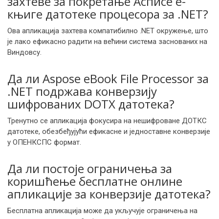
захтеве за покретање Асписе е-
књиге датотеке процесора за .NET?
Ова апликација захтева компатибилно .NET окружење, што
је лако ефикасно радити на већини система заснованих на
Виндовсу.
Да ли Aspose eBook File Processor за
.NET подржава конверзију
шифрованих DOTX датотека?
Тренутно се апликација фокусира на нешифроване ДОТКС
датотеке, обезбеђујући ефикасне и једноставне конверзије
у ОПЕНКСПС формат.
Да ли постоје ограничења за
коришћење бесплатне онлине
апликације за конверзије датотека?
Бесплатна апликација може да укључује ограничења на