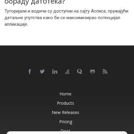
обраду датотека?
Туторијали и водичи су доступни на сајту Асписе, пружајући
детаљне упутства како би се максимизирао потенцијал
апликације.
Home
Products
New Releases
Pricing
Docs