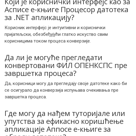
Који је кориснички интерфејс као за
Асписе е-књиге Процесор датотека
за .NET апликацију?
Корисник интерфејс је интуитивни и кориснички
пријатељски, обезбеђујући глатко искуство свим
корисницима током процеса конверзије.
Да ли је могуће прегледати
конвертовани ФИЛ ОПЕНКСПС пре
завршетка процеса?
Да, корисници могу да прегледају своје датотеке како би
се осигурало да конверзија испуњава очекивања пре
завршетка процеса.
Где могу да нађем туторијале или
упутства за ефикасно коришћење
апликације Аппосе е-књиге за