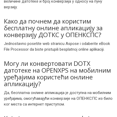
величине датотеке и број конверзија у односу на пуну
верзију.
Како да почнем да користим
бесплатну онлине апликацију за
конверзију ДОТКС у ОПЕНКСПС?
Jednostavno posetite web stranicu Aspose i odaberite eBook
File Processor da biste pristupili besplatnoj online aplikaciji.
Могу ли конвертовати DOTX
датотеке на OPENXPS на мобилним
уређајима користећи онлине
апликацију?
Да, бесплатна онлине апликација је доступна на мобилним
уређајима, омогућавајући конверзије на ОПЕНКСПС из било
ког места са интернет приступом.