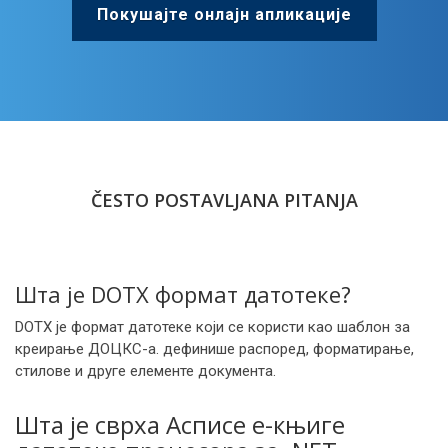
Покушајте онлајн апликације
ČESTO POSTAVLJANA PITANJA
Шта је DOTX формат датотеке?
DOTX је формат датотеке који се користи као шаблон за
креирање ДОЦКС-а. дефинише распоред, форматирање,
стилове и друге елементе документа.
Шта је сврха Асписе е-књиге