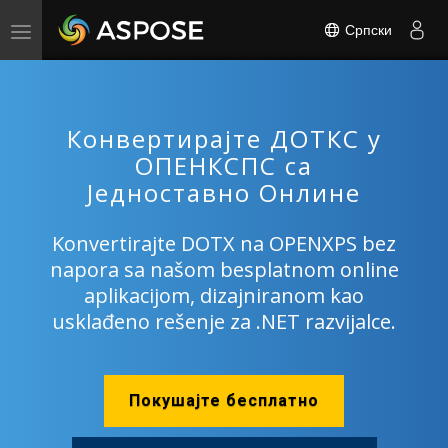
Српски
Toggle
navigation
Конвертирајте ДОТКС у
ОПЕНКСПС са
Једноставно Онлине
Konvertirajte DOTX na OPENXPS bez
napora sa našom besplatnom online
aplikacijom, dizajniranom kao
usklađeno rešenje za .NET razvijalce.
Покушајте бесплатно