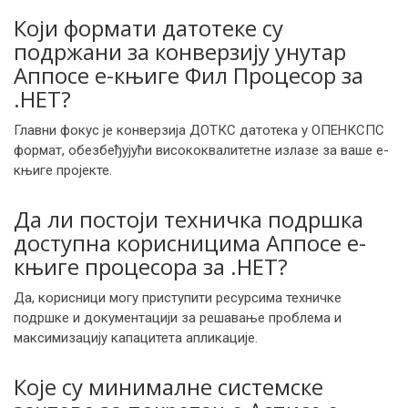
Који формати датотеке су
подржани за конверзију унутар
Аппосе е-књиге Фил Процесор за
.НЕТ?
Главни фокус је конверзија ДОТКС датотека у ОПЕНКСПС
формат, обезбеђујући висококвалитетне излазе за ваше е-
књиге пројекте.
Да ли постоји техничка подршка
доступна корисницима Аппосе е-
књиге процесора за .НЕТ?
Да, корисници могу приступити ресурсима техничке
подршке и документацији за решавање проблема и
максимизацију капацитета апликације.
Које су минималне системске