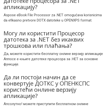
датотеке процесора за .NET
апликацију?
Aspose eBook File Processor za .NET omogućava korisnicima
da efikasno pretvore DOTX datoteke u OPENXPS format.
Могу ли користити Процесор
датотека за .NET без икаквих
трошкова или плаћања?
Да, можете користити бесплатну онлине верзију апликације
Аппосе е-књиге датотеке процесора за .НЕТ за основне
функције.
Да ли постоји начин да се
конвертује ДОТКС у ОПЕНКСПС
користећи онлине верзију
апликације?
Апсолутно! можете приступити бесплатном онлине