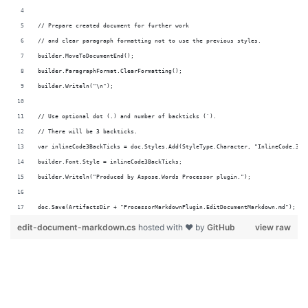
doc.Save(ArtifactsDir + "ProcessorMarkdownPlugin.EditDocumentMarkdown.md");
edit-document-markdown.cs
hosted with ❤ by
GitHub
view raw