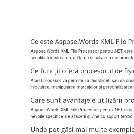
Ce este Aspose.Words XML File P
Aspose.Words XML File Processor pentru .NET este o 
simplifică încărcarea, editarea și salvarea documente
Ce funcții oferă procesorul de fiș
Acest procesor vă permite să deschideți sau să creați
înlocuirea, manipularea marcajelor și personalizarea 
Care sunt avantajele utilizării p
Aspose.Words XML File Processor pentru .NET simplifi
nevoile specifice ale afacerii și vine cu suport tehnic 
Unde pot găsi mai multe exemple