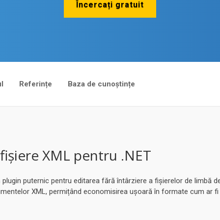
Încercați gratuit
l
Referințe
Baza de cunoștințe
fișiere XML pentru .NET
gin puternic pentru editarea fără întârziere a fișierelor de limbă d
cumentelor XML, permițând economisirea ușoară în formate cum ar f