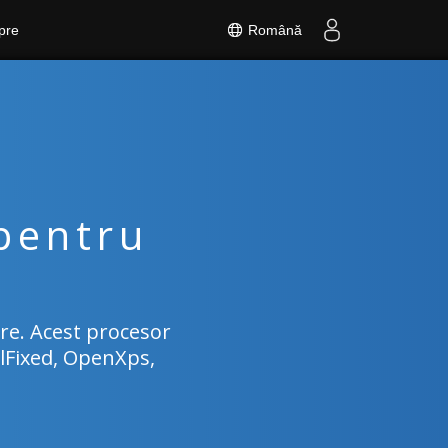
Română
pre
pentru
are. Acest procesor
mlFixed, OpenXps,