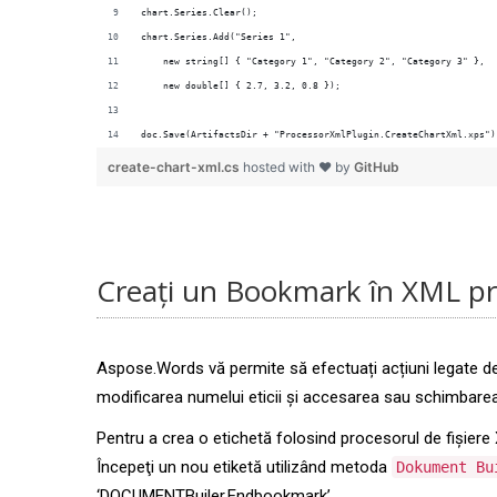
doc.Save(ArtifactsDir + "ProcessorXmlPlugin.CreateChartXml.xps")
create-chart-xml.cs
hosted with ❤ by
GitHub
Creați un Bookmark în XML p
Aspose.Words vă permite să efectuați acțiuni legate de 
modificarea numelui eticii și accesarea sau schimbarea t
Pentru a crea o etichetă folosind procesorul de fișiere
Începeţi un nou etiketă utilizând metoda
Dokument Bu
‘DOCUMENTBuiler.Endbookmark’.