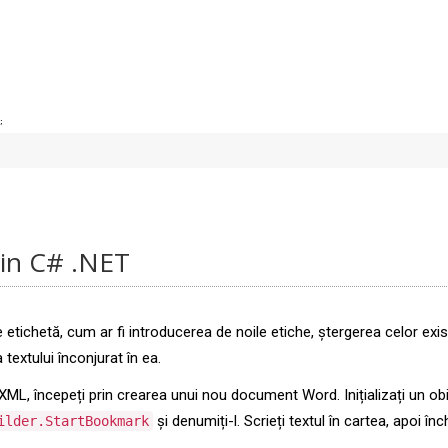
;
rin C# .NET
etichetă, cum ar fi introducerea de noile etiche, ștergerea celor exis
extului înconjurat în ea.
 XML, începeți prin crearea unui nou document Word. Inițializați un o
și denumiți-l. Scrieți textul în cartea, apoi î
ilder.StartBookmark