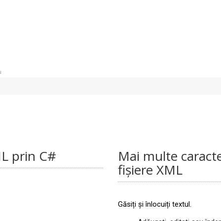
;
ML prin C#
Mai multe caracter
fișiere XML
Găsiți și înlocuiți textul.