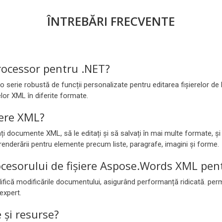
ÎNTREBĂRI FRECVENTE
rocessor pentru .NET?
serie robustă de funcții personalizate pentru editarea fișierelor d
lor XML în diferite formate.
iere XML?
 documente XML, să le editați și să salvați în mai multe formate, și d
renderării pentru elemente precum liste, paragrafe, imagini și forme.
rocesorului de fișiere Aspose.Words XML pen
că modificările documentului, asigurând performanță ridicată. permi
expert.
 și resurse?