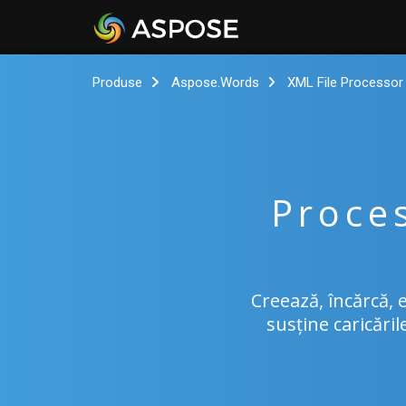
Produse
Aspose.Words
XML File Processor
Proce
Creează, încărcă, 
susține caricări