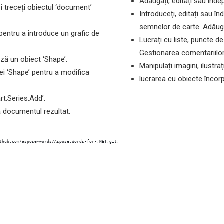
Adăugați, editați sau îndepăr
i treceți obiectul ‘document’
Introduceți, editați sau î
semnelor de carte. Adăugaț
pentru a introduce un grafic de
Lucrați cu liste, puncte d
Gestionarea comentariilor
ză un obiect ‘Shape’.
Manipulați imagini, ilustraț
sei ‘Shape’ pentru a modifica
lucrarea cu obiecte încor
t.Series.Add’.
 documentul rezultat.