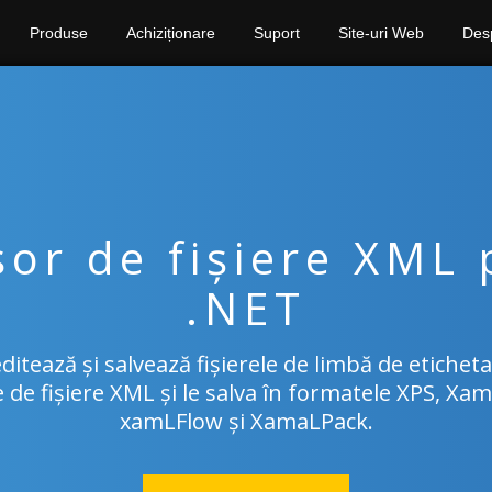
Produse
Achiziționare
Suport
Site-uri Web
Des
sor de fișiere XML 
.NET
editează și salvează fișierele de limbă de etichet
le de fișiere XML și le salva în formatele XPS, Xa
xamLFlow și XamaLPack.