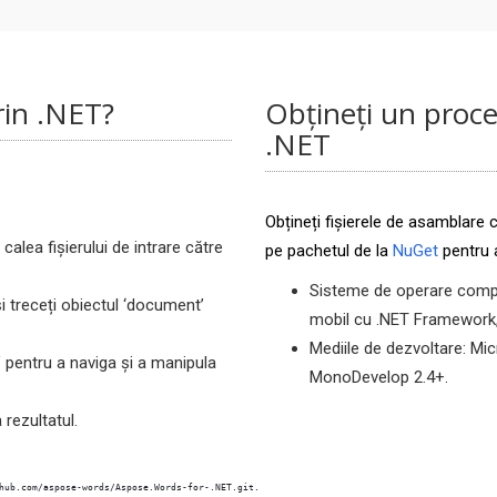
rin .NET?
Obțineți un proce
.NET
Obțineți fișierele de asamblare
calea fișierului de intrare către
pe pachetul de la
NuGet
pentru
Sisteme de operare compa
i treceți obiectul ‘document’
mobil cu .NET Framework,
Mediile de dezvoltare: Mi
’ pentru a naviga și a manipula
MonoDevelop 2.4+.
rezultatul.