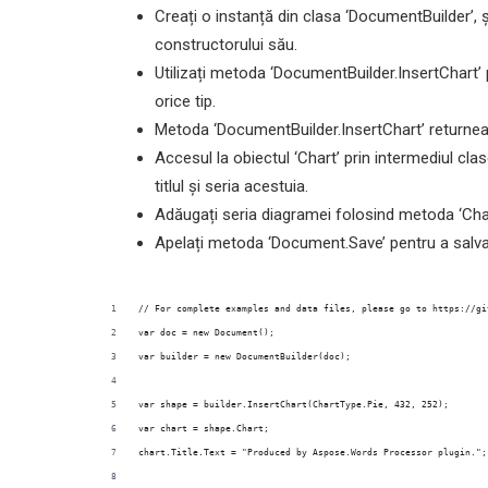
Creați o instanță din clasa ‘DocumentBuilder’, ș
constructorului său.
Utilizați metoda ‘DocumentBuilder.InsertChart’ 
orice tip.
Metoda ‘DocumentBuilder.InsertChart’ returnea
Accesul la obiectul ‘Chart’ prin intermediul cla
titlul și seria acestuia.
Adăugați seria diagramei folosind metoda ‘Char
Apelați metoda ‘Document.Save’ pentru a salva