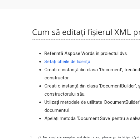
Cum să editați fișierul XML p
Referință Aspose.Words în proiectul dvs.
Setați cheile de licență
.
Creați o instanță din clasa ‘Document’, trecând 
constructor.
Creați o instanță din clasa ‘DocumentBuilder’, ș
constructorului său.
Utilizați metodele de utilitate ‘DocumentBuilder
documentul.
Apelați metoda ‘Document.Save’ pentru a salva 