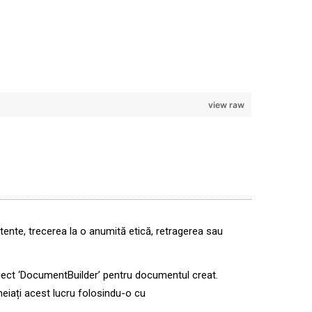
view raw
tente, trecerea la o anumită etică, retragerea sau
biect ‘DocumentBuilder’ pentru documentul creat.
ncheiați acest lucru folosindu-o cu