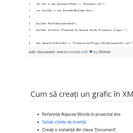
doc.Save(ArtifactsDir + "ProcessorXmlPlugin.EditDocumentXml.xps")
edit-document-xml.cs
hosted with ❤ by
GitHub
Cum să creați un grafic în X
Referință Aspose.Words în proiectul dvs.
Setați cheile de licență
.
Creați o instanță din clasa ‘Document’.