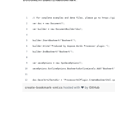
doc.Save(ArtifactsDir + "ProcessorXmlPlugin.CreateBookmarkXml.xp
create-bookmark-xml.cs
hosted with ❤ by
GitHub