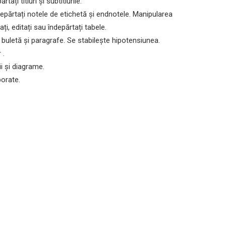
tați titluri și subtitlurile.
ndepărtați notele de etichetă și endnotele. Manipularea
i, editați sau îndepărtați tabele.
e buletă și paragrafe. Se stabilește hipotensiunea.
 .
ii și diagrame.
porate.