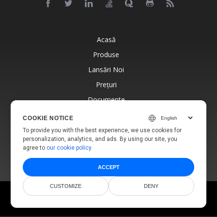
Acasă
Produse
Lansări Noi
Prețuri
Documente
Suport Gratuit
COOKIE NOTICE
Blog
To provide you with the best experience, we use cookies for
personalization, analytics, and ads. By using our site, you
Site-Uri Web
agree to
our cookie policy
.
ACCEPT
CUSTOMIZE
DENY
© Aspose Pty Ltd 2001-2026.
Toate Drepturile Rezervate.
Politica de Confidențialitate
Termeni de utilizare
Contact