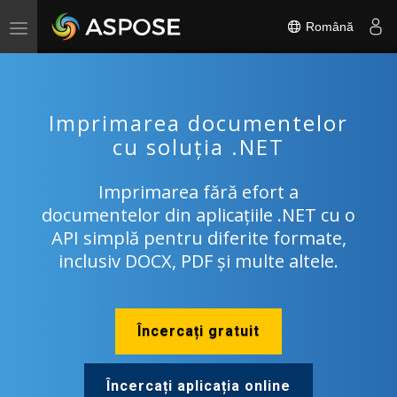
Română
Toggle
navigation
Imprimarea documentelor
cu soluția .NET
Imprimarea fără efort a
documentelor din aplicațiile .NET cu o
API simplă pentru diferite formate,
inclusiv DOCX, PDF și multe altele.
Încercați gratuit
Încercați aplicația online