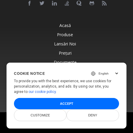
Acasă
Produse
Lansări Noi
Prețuri
Documente
Suport Gratuit
COOKIE NOTICE
Blog
To provide you with the best experience, we use cookies for
personalization, analytics, and ads. By using our site, you
Site-Uri Web
agree to
our cookie policy
.
ACCEPT
CUSTOMIZE
DENY
© Aspose Pty Ltd 2001-2026.
Toate Drepturile Rezervate.
Politica de Confidențialitate
Termeni de utilizare
Contact