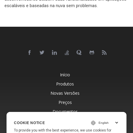
escaláveis e baseadas na nuva sem problemas.
Início
Produtos
Novas Versões
Preços
Documentos
Suporte Gratuito
COOKIE NOTICE
Blog
To provide you with the best experience, we use cookies for