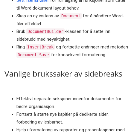
Sett lisensnøkler
for full tilgang til funksjoner som cater
til Word dokument layout behov.
Skap en ny instans av
for å håndtere Word-
Document
filer effektivt.
Bruk
-klassen for å sette inn
DocumentBuilder
sidebrudd med nøyaktighet.
Ring
og fortsette endringer med metoden
InsertBreak
for konsekvent formatering.
Document.Save
Vanlige brukssaker av sidebreaks
Effektivt separate seksjoner innenfor dokumenter for
bedre organisasjon.
Fortsett å starte nye kapitler på dedikerte sider,
forbedring av lesbarhet.
Hjelp i formatering av rapporter og presentasjoner med