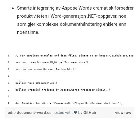
Smarte integrering av Aspose.Words dramatisk forbedrer
produktiviteten i Word-generasjon .NET-oppgaver, noe
som gjør komplekse dokumenthåndtering enklere enn
noensinne.
doc.Save(ArtifactsDir + "ProcessorWordPlugin.EditDocumentWord.docx");
edit-document-word.cs
hosted with ❤ by
GitHub
view raw