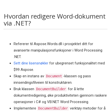
Hvordan redigere Word-dokument
via .NET?
Refererer til Aspose.Words.dll i prosjektet ditt for
avanserte manipulasjonsfunksjoner i Word Processing
.NET.
Sett dine lisensnøkler
for ubegrenset funksjonalitet med
$99 Aspose.
Skap en instans av
-klassen og pass
Document
innsendingsfilveien til konstruktøren.
Bruk klassen
for å lette
DocumentBuilder
dokumentredigering, øke produktiviteten gjennom raskere
operasjoner i C# og VB.NET Word Processing.
Implementere
verktøy metoder for å
DocumentBuilder