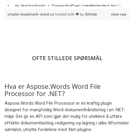
doc.Save(ArtifactsDir + "ProcessorWordPlugin.CreateBookmarkWord.docx");
create-bookmark-word.cs
hosted with ❤ by
GitHub
view raw
OFTE STILLEDE SPØRSMÅL
Hva er Aspose.Words Word File
Processor for .NET?
Aspose.Words Word File Processor er en kraftig plugin
designet for mangfoldig Word-dokumenthåndtering i en .NET-
miljø. Det gir en API som gjør det mulig for utviklere å utføre
effektiv dokumentlasting, redigering og lagring i ulike filformater
sømløst, utnytte fordelene med .Net-plugins.