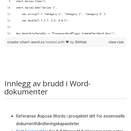
doc.Save(ArtifactsDir + "ProcessorWordPlugin.CreateChartWord.docx");
create-chart-word.cs
hosted with ❤ by
GitHub
view raw
Innlegg av brudd i Word-
dokumenter
Referanse Aspose.Words i prosjektet ditt for essensielle
dokumenthåndteringskapasiteter.