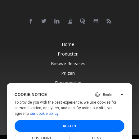
Home
Producten
Nieuwe Releases
Prijzen
Documenten
Gratis Ondersteuning
COOKIE NOTICE
Blog
To provide you with the best experience, we use cookies for
personalization, analytics, and ads. By using our site, you
Websites
agree to
our cookie policy
.
ACCEPT
CUSTOMIZE
DENY