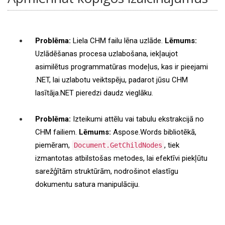
Problēma:
Liela CHM failu lēna uzlāde.
Lēmums:
Uzlādēšanas procesa uzlabošana, iekļaujot
asimilētus programmatūras modeļus, kas ir pieejami
.NET, lai uzlabotu veiktspēju, padarot jūsu CHM
lasītāja.NET pieredzi daudz vieglāku.
Problēma:
Izteikumi attēlu vai tabulu ekstrakcijā no
CHM failiem.
Lēmums:
Aspose.Words bibliotēkā,
piemēram,
, tiek
Document.GetChildNodes
izmantotas atbilstošas metodes, lai efektīvi piekļūtu
sarežģītām struktūrām, nodrošinot elastīgu
dokumentu satura manipulāciju.