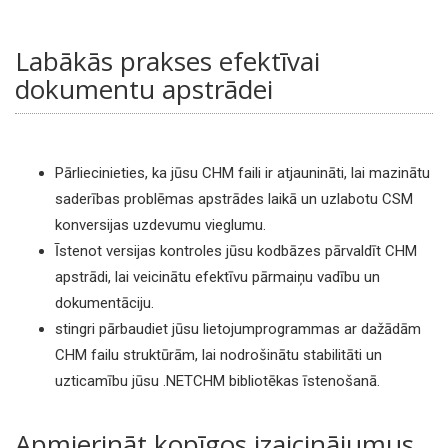
Labākās prakses efektīvai
dokumentu apstrādei
Pārliecinieties, ka jūsu CHM faili ir atjaunināti, lai mazinātu
saderības problēmas apstrādes laikā un uzlabotu CSM
konversijas uzdevumu vieglumu.
Īstenot versijas kontroles jūsu kodbāzes pārvaldīt CHM
apstrādi, lai veicinātu efektīvu pārmaiņu vadību un
dokumentāciju.
stingri pārbaudiet jūsu lietojumprogrammas ar dažādām
CHM failu struktūrām, lai nodrošinātu stabilitāti un
uzticamību jūsu .NETCHM bibliotēkas īstenošanā.
Apmierināt kopīgos izaicinājumus