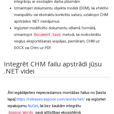
integrāciju ar esošajām darba plūsmām.
Izmantojiet dokumentu objekta modeli (DOM), lai efektīvi
manipulētu vai ekstraktu konkrētu saturu, uzlabojot CHM
apstrādes .NET risinājumus.
Iegūstiet modificēto dokumentu vēlamā formātā,
izmantojot
metodi, lai nodrošinātu
Document.Save
vieglus eksportēšanas iespējas, piemēram, CHM uz
DOCX vai CHm uz PDF.
Integrēt CHM failu apstrādi jūsu
.NET videi
Ātri iegādājieties nepieciešamos montāžas failus no [laista
lapa]
https://releases.aspose.com/words/net/
vai iegūstiet
iepakojumu
NuGet
, lai bez šaubām integrētu
savā attīstības ekosistēmā.
Aspose.Words