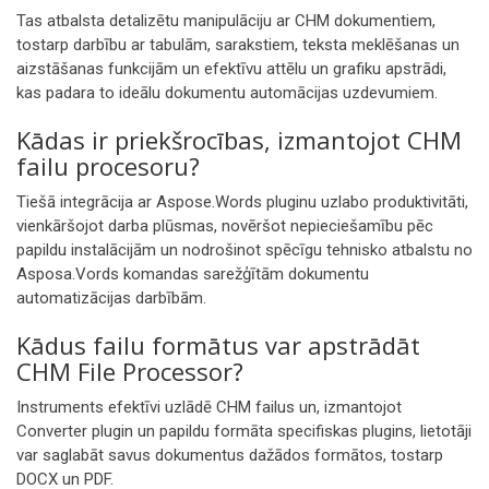
Tas atbalsta detalizētu manipulāciju ar CHM dokumentiem,
tostarp darbību ar tabulām, sarakstiem, teksta meklēšanas un
aizstāšanas funkcijām un efektīvu attēlu un grafiku apstrādi,
kas padara to ideālu dokumentu automācijas uzdevumiem.
Kādas ir priekšrocības, izmantojot CHM
failu procesoru?
Tiešā integrācija ar Aspose.Words pluginu uzlabo produktivitāti,
vienkāršojot darba plūsmas, novēršot nepieciešamību pēc
papildu instalācijām un nodrošinot spēcīgu tehnisko atbalstu no
Asposa.Vords komandas sarežģītām dokumentu
automatizācijas darbībām.
Kādus failu formātus var apstrādāt
CHM File Processor?
Instruments efektīvi uzlādē CHM failus un, izmantojot
Converter plugin un papildu formāta specifiskas plugins, lietotāji
var saglabāt savus dokumentus dažādos formātos, tostarp
DOCX un PDF.