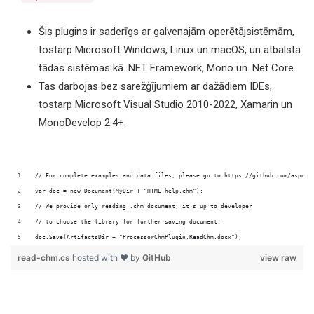
Šis plugins ir saderīgs ar galvenajām operētājsistēmām,
tostarp Microsoft Windows, Linux un macOS, un atbalsta
tādas sistēmas kā .NET Framework, Mono un .Net Core.
Tas darbojas bez sarežģījumiem ar dažādiem IDEs,
tostarp Microsoft Visual Studio 2010-2022, Xamarin un
MonoDevelop 2.4+.
doc.Save(ArtifactsDir + "ProcessorChmPlugin.ReadChm.docx");
read-chm.cs
hosted with ❤ by
GitHub
view raw