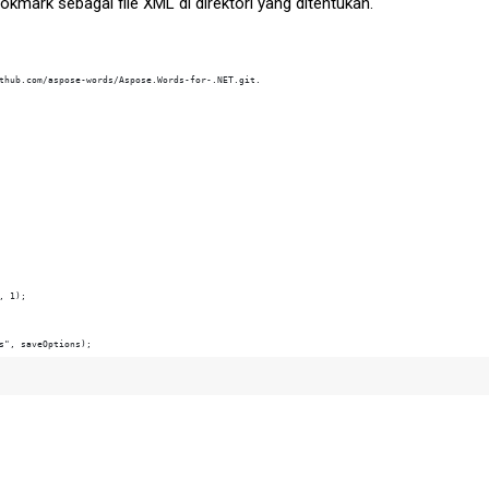
kmark sebagai file XML di direktori yang ditentukan.
s", saveOptions);