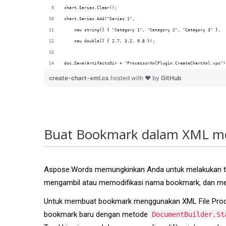
doc.Save(ArtifactsDir + "ProcessorXmlPlugin.CreateChartXml.xps")
create-chart-xml.cs
hosted with ❤ by
GitHub
Buat Bookmark dalam XML me
Aspose.Words memungkinkan Anda untuk melakukan tin
mengambil atau memodifikasi nama bookmark, dan men
Untuk membuat bookmark menggunakan XML File Proce
bookmark baru dengan metode
DocumentBuilder.St