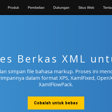
Produk
Pembelian
Dukungan
Situs Web
Tenta
es Berkas XML unt
, dan simpan file bahasa markup. Proses ini m
yimpannya dalam format XPS, XamlFixed, OpenX
XamlFlowPack.
Cobalah untuk bebas