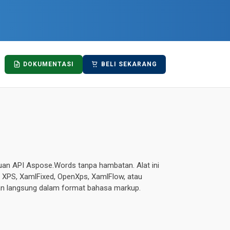
DOKUMENTASI
BELI SEKARANG
uan API Aspose.Words tanpa hambatan. Alat ini
PS, XamlFixed, OpenXps, XamlFlow, atau
nan langsung dalam format bahasa markup.