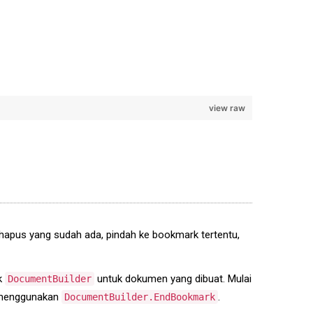
view raw
apus yang sudah ada, pindah ke bookmark tertentu,
k
untuk dokumen yang dibuat. Mulai
DocumentBuilder
i menggunakan
.
DocumentBuilder.EndBookmark