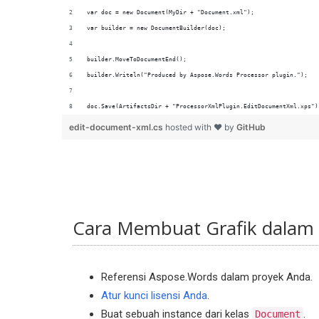
doc.Save(ArtifactsDir + "ProcessorXmlPlugin.EditDocumentXml.xps")
edit-document-xml.cs
hosted with ❤ by
GitHub
Cara Membuat Grafik dalam
Referensi Aspose.Words dalam proyek Anda.
Atur kunci lisensi Anda
.
Buat sebuah instance dari kelas
.
Document