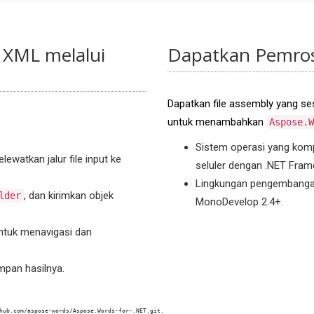
 XML melalui
Dapatkan Pemros
Dapatkan file assembly yang se
untuk menambahkan
Aspose.W
Sistem operasi yang komp
lewatkan jalur file input ke
seluler dengan .NET Frame
Lingkungan pengembangan:
, dan kirimkan objek
lder
MonoDevelop 2.4+.
tuk menavigasi dan
pan hasilnya.