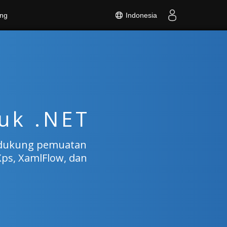
Indonesia
ng
uk .NET
endukung pemuatan
ps, XamlFlow, dan