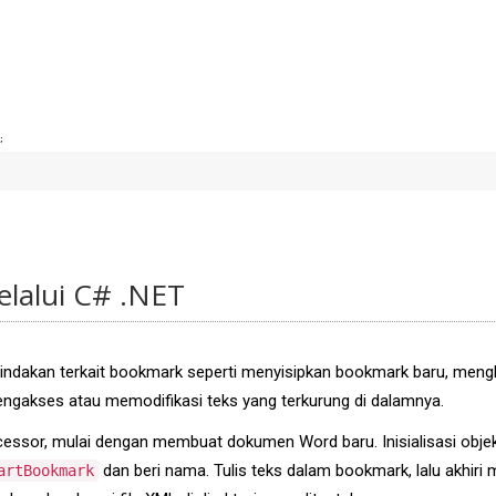
;
lalui C# .NET
dakan terkait bookmark seperti menyisipkan bookmark baru, mengh
gakses atau memodifikasi teks yang terkurung di dalamnya.
ssor, mulai dengan membuat dokumen Word baru. Inisialisasi obje
dan beri nama. Tulis teks dalam bookmark, lalu akhir
artBookmark