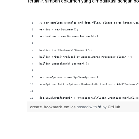
Terakhir, simpan dokumen yang dimodifikasi dengan boo
doc.Save(ArtifactsDir + "ProcessorXmlPlugin.CreateBookmarkXml.xp
create-bookmark-xml.cs
hosted with ❤ by
GitHub