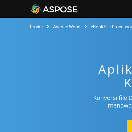
Produk
Aspose.Words
eBook File Processo
Apli
K
Konversi file
menawar