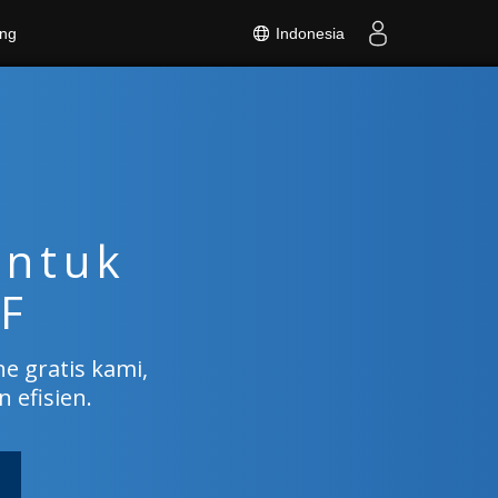
Indonesia
ng
untuk
DF
e gratis kami,
efisien.