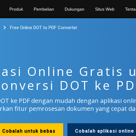
Produk
Pembelian
Dukungan
Situs Web
Tenta
r
Free Online DOT to PDF Converter
kasi Online Gratis 
onversi DOT ke P
 DOT ke PDF dengan mudah dengan aplikasi onlin
kan fitur pemrosesan dokumen yang cepat dan 
Cobalah untuk bebas
Cobalah aplikasi online