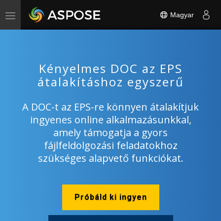
Magyar
Toggle
navigation
Kényelmes DOC az EPS
átalakításhoz egyszerű
A DOC-t az EPS-re könnyen átalakítjuk
ingyenes online alkalmazásunkkal,
amely támogatja a gyors
fájlfeldolgozási feladatokhoz
szükséges alapvető funkciókat.
Próbáld ki ingyen