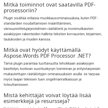
Mitkä toiminnot ovat saatavilla PDF-
prosessoriin?
Plugin sisältää erilaisia muokkausominaisuuksia, kuten PDF-
standardien noudattamisen määrittäminen,
värisuunnittelujärjestelmien räätälöinti ja monimutkaisten
asiakirjojen rakenteiden hallinta tekstien korvausten, kirjaimien,
taulukoiden ja muiden kanssa.
Mitkä ovat hyödyt käyttämällä
Aspose.Words PDF Processor .NET?
Tämä plugin parantaa tuottavuutta tehokkaan asiakirjojen
käsittelyn, korkean suorituskyvyn toiminnan ja erityistarpeisiin
mukautettujen räätälöityjen ominaisuuksien avulla. se tarjoaa
myös laajan teknisen tuen ongelmanratkaisuun ja
toteuttamiseen.
Mistä kehittäjät voivat löytää lisää
esimerkkejä ja resursseja?