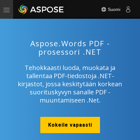
Suomi
Toggle
navigation
Aspose.Words PDF -
prosessori .NET
Tehokkaasti luoda, muokata ja
tallentaa PDF-tiedostoja .NET-
kirjastot, jossa keskitytään korkean
suorituskyvyn sanalle PDF -
muuntamiseen .Net.
Kokeile vapaasti