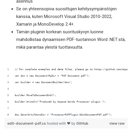
asennus.
Se on yhteensopiva suosittujen kehitysympäristöjen
kanssa, kuten Microsoft Visual Studio 2010-2022,
Xamarin ja MonoDevelop 2.4+.
Tämän pluginin korkean suorituskyvyn luonne
mahdollistaa dynaamisen PDF-tuotannon Word .NET:stä,
mikä parantaa yleistä tuottavuutta.
doc.Save(ArtifactsDir + "ProcessorPdfPlugin.EditDocumentPdf.pdf");
edit-document-pdf.cs
hosted with ❤ by
GitHub
view raw