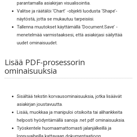
parantamalla asiakirjan visualisointia.
Valitse ja räätälöi ‘Chart’ -objekti luodusta ‘Shape’-
näytöstä, jotta se mukautuu tarpeisiisi.
Tallenna muutokset käyttämällä ‘Document.Save’ -
menetelmää varmistaaksesi, että asiakirjasi säilyttää
uudet ominaisuudet.
Lisää PDF-prosessorin
ominaisuuksia
Sisältää tekstin korvausominaisuuksia, jotka lisäävät
asiakirjan joustavuutta.
Lisää, muokkaa ja manipuloi otsikoita tai alihankkeita
helposti hyödyntämällä sanoja .net pdf ominaisuuksia.
Työskentele huomaamattomasti jalanjälkeillä ja
loppuvaiheilla kattavaan dokumentaatioon.