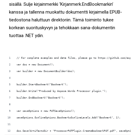
sisällä. Sulje kirjainmerkki ‘Kirjanmerk.EndBookmarkin’
kanssa ja tallenna muokattu dokumentti kirjaimella EPUB-
tiedostona haluttuun direktoriin. Tämä toiminto tukee
korkean suorituskyvyn ja tehokkaan sana-dokumentin
tuottaa .NET ydin.
doc.Save(ArtifactsDir + "ProcessorPdfPlugin.CreateBookmarkPdf.pdf", saveOption