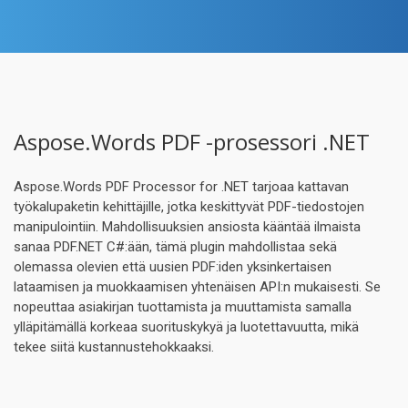
Aspose.Words PDF -prosessori .NET
Aspose.Words PDF Processor for .NET tarjoaa kattavan
työkalupaketin kehittäjille, jotka keskittyvät PDF-tiedostojen
manipulointiin. Mahdollisuuksien ansiosta kääntää ilmaista
sanaa PDF.NET C#:ään, tämä plugin mahdollistaa sekä
olemassa olevien että uusien PDF:iden yksinkertaisen
lataamisen ja muokkaamisen yhtenäisen API:n mukaisesti. Se
nopeuttaa asiakirjan tuottamista ja muuttamista samalla
ylläpitämällä korkeaa suorituskykyä ja luotettavuutta, mikä
tekee siitä kustannustehokkaaksi.