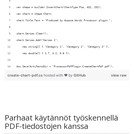
doc.Save(ArtifactsDir + "ProcessorPdfPlugin.CreateChartPdf.pdf");
create-chart-pdf.cs
hosted with ❤ by
GitHub
view raw
Parhaat käytännöt työskennellä
PDF-tiedostojen kanssa