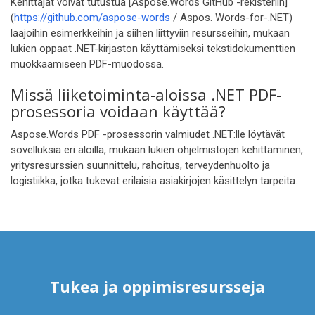
Kehittäjät voivat tutustua [Aspose.Words GitHub -rekisteriin]
(
https://github.com/aspose-words
/ Aspos. Words-for-.NET)
laajoihin esimerkkeihin ja siihen liittyviin resursseihin, mukaan
lukien oppaat .NET-kirjaston käyttämiseksi tekstidokumenttien
muokkaamiseen PDF-muodossa.
Missä liiketoiminta-aloissa .NET PDF-
prosessoria voidaan käyttää?
Aspose.Words PDF -prosessorin valmiudet .NET:lle löytävät
sovelluksia eri aloilla, mukaan lukien ohjelmistojen kehittäminen,
yritysresurssien suunnittelu, rahoitus, terveydenhuolto ja
logistiikka, jotka tukevat erilaisia asiakirjojen käsittelyn tarpeita.
Tukea ja oppimisresursseja