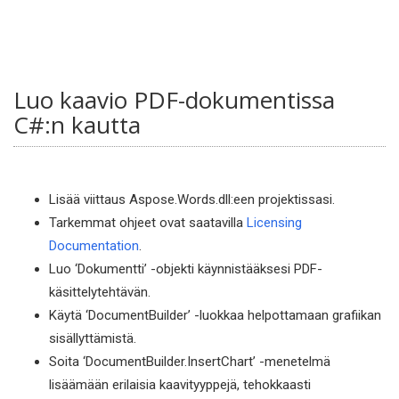
Luo kaavio PDF-dokumentissa
C#:n kautta
Lisää viittaus Aspose.Words.dll:een projektissasi.
Tarkemmat ohjeet ovat saatavilla
Licensing
Documentation
.
Luo ‘Dokumentti’ -objekti käynnistääksesi PDF-
käsittelytehtävän.
Käytä ‘DocumentBuilder’ -luokkaa helpottamaan grafiikan
sisällyttämistä.
Soita ‘DocumentBuilder.InsertChart’ -menetelmä
lisäämään erilaisia kaavityyppejä, tehokkaasti