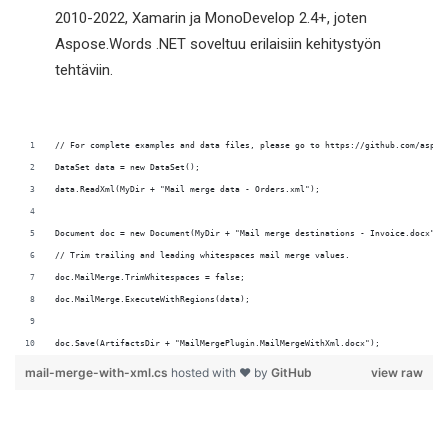
2010-2022, Xamarin ja MonoDevelop 2.4+, joten
Aspose.Words .NET soveltuu erilaisiin kehitystyön
tehtäviin.
doc.Save(ArtifactsDir + "MailMergePlugin.MailMergeWithXml.docx");
mail-merge-with-xml.cs
hosted with ❤ by
GitHub
view raw