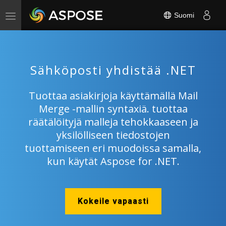
Suomi
Toggle
navigation
Sähköposti yhdistää .NET
Tuottaa asiakirjoja käyttämällä Mail
Merge -mallin syntaxiä. tuottaa
räätälöityjä malleja tehokkaaseen ja
yksilölliseen tiedostojen
tuottamiseen eri muodoissa samalla,
kun käytät Aspose for .NET.
Kokeile vapaasti