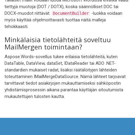
Tällaiset mallit voidaan luoda Microsoft Wordissa eivätkä vaadi
tiettyjä muotoja (DOT / DOTX), koska säännölliset DOC tai
DOCX-muodot riittävät.
-luokka voidaan
DocumentBuilder
myös käyttää ohjelmoittavasti tuottaa näitä malleja
tehokkaasti.
Minkälaisia tietolähteitä soveltuu
MailMergen toimintaan?
Aspose.Words-sovellus tukee erilaisia tietolähteitä, kuten
DataTable, DataView, dataSet, IDataReader tai ADO .NET-
standardien mukaiset radat, lisäksi räätälöityjen lähteiden
toteuttaminen IMailMergeDataSource. Nämä lähteet tarjoavat
tarvittavat tiedot asiakirjojen mukauttamiseksi sähköpostin
yhdistämisprosessin aikana parantaa käyttäjän sitoutumista
mukautettujen tulosten kautta.