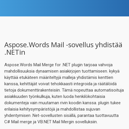
Aspose.Words Mail -sovellus yhdistää
.NETin
Aspose.Words Mail Merge for .NET plugin tarjoaa vahvoja
mahdollisuuksia dynaamisen asiakirjojen tuottamiseen. kykyä
käyttää etukäteen määriteltyjä malleja yhdistämis kenttien
kanssa, kehittäjät voivat tehokkaasti integroida ja räätälöidä
tietoja dokumenttirakenteisiin. Tämä nopeuttaa automatisoituja
asiakkuuden työnkulkuja, kuten luoda henkilökohtaisia
dokumenteja vain muutaman rivin koodin kanssa. plugin tukee
erilaisia kehitysympäristöjä ja mahdollistaa sujuvan
yhdentymisen .Net-sovellusten sisällä, parantaa tuottavuutta
C# Mail merge ja VB.NET Mail Mergin sovelluksiin.