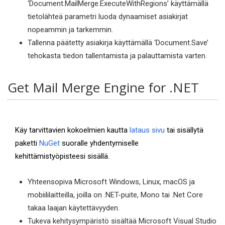
‘Document.MailMerge.ExecuteWithRegions’ käyttämällä
tietolähteä parametri luoda dynaamiset asiakirjat
nopeammin ja tarkemmin.
Tallenna päätetty asiakirja käyttämällä ‘Document.Save’
tehokasta tiedon tallentamista ja palauttamista varten.
Get Mail Merge Engine for .NET
Käy tarvittavien kokoelmien kautta
lataus sivu
tai sisällytä
paketti
NuGet
suoralle yhdentymiselle
kehittämistyöpisteesi sisällä.
Yhteensopiva Microsoft Windows, Linux, macOS ja
mobiililaitteilla, joilla on .NET-puite, Mono tai .Net Core
takaa laajan käytettävyyden.
Tukeva kehitysympäristö sisältää Microsoft Visual Studio