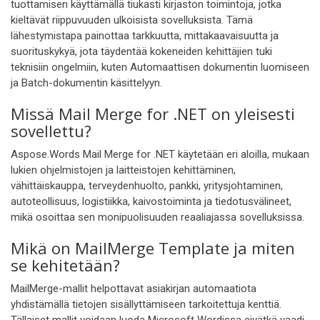
tuottamisen käyttämällä tiukasti kirjaston toimintoja, jotka
kieltävät riippuvuuden ulkoisista sovelluksista. Tämä
lähestymistapa painottaa tarkkuutta, mittakaavaisuutta ja
suorituskykyä, jota täydentää kokeneiden kehittäjien tuki
teknisiin ongelmiin, kuten Automaattisen dokumentin luomiseen
ja Batch-dokumentin käsittelyyn.
Missä Mail Merge for .NET on yleisesti
sovellettu?
Aspose.Words Mail Merge for .NET käytetään eri aloilla, mukaan
lukien ohjelmistojen ja laitteistojen kehittäminen,
vähittäiskauppa, terveydenhuolto, pankki, yritysjohtaminen,
autoteollisuus, logistiikka, kaivostoiminta ja tiedotusvälineet,
mikä osoittaa sen monipuolisuuden reaaliajassa sovelluksissa.
Mikä on MailMerge Template ja miten
se kehitetään?
MailMerge-mallit helpottavat asiakirjan automaatiota
yhdistämällä tietojen sisällyttämiseen tarkoitettuja kenttiä.