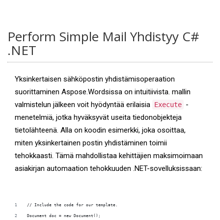
Perform Simple Mail Yhdistyy C#
.NET
Yksinkertaisen sähköpostin yhdistämisoperaation
suorittaminen Aspose.Wordsissa on intuitiivista. mallin
valmistelun jälkeen voit hyödyntää erilaisia
-
Execute
menetelmiä, jotka hyväksyvät useita tiedonobjekteja
tietolähteenä. Alla on koodin esimerkki, joka osoittaa,
miten yksinkertainen postin yhdistäminen toimii
tehokkaasti. Tämä mahdollistaa kehittäjien maksimoimaan
asiakirjan automaation tehokkuuden .NET-sovelluksissaan:
// Include the code for our template.
Document doc = new Document();