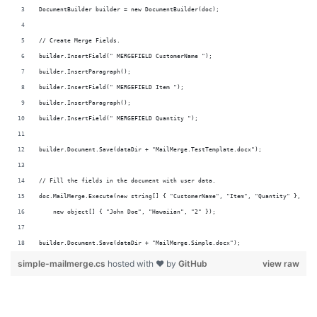
DocumentBuilder builder = new DocumentBuilder(doc);
// Create Merge Fields.
builder.InsertField(" MERGEFIELD CustomerName ");
builder.InsertParagraph();
builder.InsertField(" MERGEFIELD Item ");
builder.InsertParagraph();
builder.InsertField(" MERGEFIELD Quantity ");
builder.Document.Save(dataDir + "MailMerge.TestTemplate.docx");
// Fill the fields in the document with user data.
doc.MailMerge.Execute(new string[] { "CustomerName", "Item", "Quantity" },
    new object[] { "John Doe", "Hawaiian", "2" });
builder.Document.Save(dataDir + "MailMerge.Simple.docx");
simple-mailmerge.cs
hosted with ❤ by
GitHub
view raw