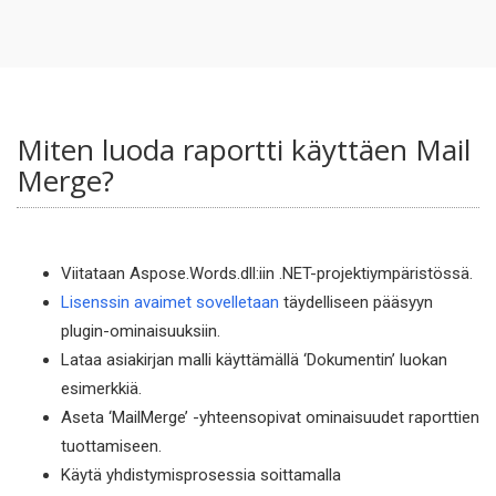
Miten luoda raportti käyttäen Mail
Merge?
Viitataan Aspose.Words.dll:iin .NET-projektiympäristössä.
Lisenssin avaimet sovelletaan
täydelliseen pääsyyn
plugin-ominaisuuksiin.
Lataa asiakirjan malli käyttämällä ‘Dokumentin’ luokan
esimerkkiä.
Aseta ‘MailMerge’ -yhteensopivat ominaisuudet raporttien
tuottamiseen.
Käytä yhdistymisprosessia soittamalla