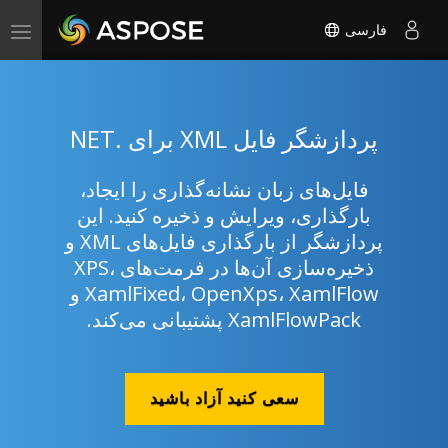
فارسی
Toggle
navigation
پردازشگر فایل XML برای .NET
فایل‌های زبان نشانه‌گذاری را ایجاد،
بارگذاری، ویرایش و ذخیره کنید. این
پردازشگر از بارگذاری فایل‌های XML و
ذخیره‌سازی آن‌ها در فرمت‌های XPS،
XamlFixed، OpenXps، XamlFlow و
XamlFlowPack پشتیبانی می‌کند.
سعی کنید آزاد باشید