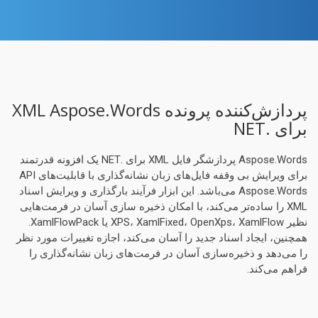
پردازش‌کننده پرونده XML Aspose.Words
برای .NET
Aspose.Words پردازشگر فایل XML برای .NET یک افزونه قدرتمند
برای ویرایش بی وقفه فایل‌های زبان نشانه‌گذاری با قابلیت‌های API
Aspose.Words می‌باشد. این ابزار فرآیند بارگذاری و ویرایش اسناد
XML را ساده‌تر می‌کند، با امکان ذخیره سازی آسان در فرمت‌هایی
نظیر XPS، XamlFixed، OpenXps، XamlFlow یا XamlFlowPack.
همچنین، ایجاد اسناد جدید را آسان می‌کند، اجازه تغییرات مورد نظر
را می‌دهد و ذخیره‌سازی آسان در فرمت‌های زبان نشانه‌گذاری را
فراهم می‌کند.