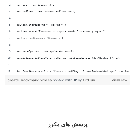
doc.Save(ArtifactsDir + "ProcessorXmlPlugin.CreateBookmarkXml.xps", saveOption
create-bookmark-xml.cs
hosted with ❤ by
GitHub
view raw
پرسش های مکرر