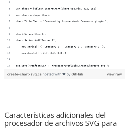
doc.Save(ArtifactsDir + "ProcessorSvgPlugin.CreateChartSvg.svg");
create-chart-svg.cs
hosted with ❤ by
GitHub
view raw
Características adicionales del
procesador de archivos SVG para