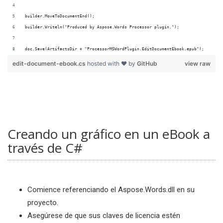
doc.Save(ArtifactsDir + "ProcessorMSWordPlugin.EditDocumentEbook.epub");
edit-document-ebook.cs
hosted with ❤ by
GitHub
view raw
Creando un gráfico en un eBook a
través de C#
Comience referenciando el Aspose.Words.dll en su
proyecto.
Asegúrese de que sus claves de licencia estén