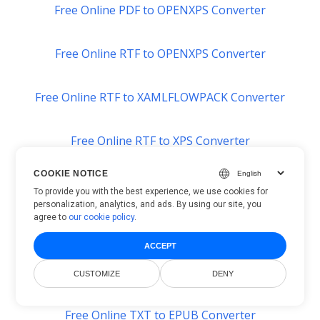
Free Online PDF to OPENXPS Converter
Free Online RTF to OPENXPS Converter
Free Online RTF to XAMLFLOWPACK Converter
Free Online RTF to XPS Converter
COOKIE NOTICE
Free Online DOTM to XAMLFLOWPACK Converter
To provide you with the best experience, we use cookies for
personalization, analytics, and ads. By using our site, you
agree to
our cookie policy
.
Free Online TXT to XAMLFLOW Converter
ACCEPT
Free Online TXT to EPS Converter
CUSTOMIZE
DENY
Free Online TXT to EPUB Converter