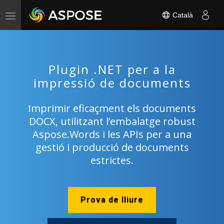
Català
Toggle
navigation
Plugin .NET per a la
impressió de documents
Imprimir eficaçment els documents
DOCX, utilitzant l’embalatge robust
Aspose.Words i les APIs per a una
gestió i producció de documents
estrictes.
Prova de lliure