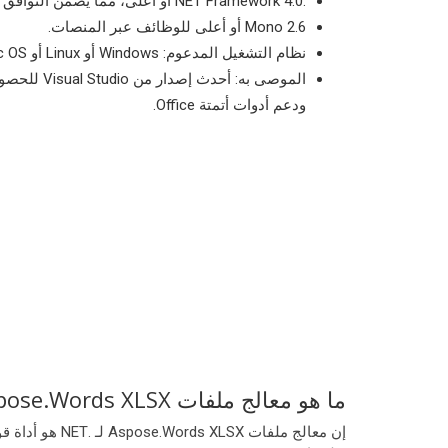
.NET Framework 4.0 أو أعلى، مما يضمن التوافق عبر مختلف المنصات.
Mono 2.6 أو أعلى للوظائف عبر المنصات.
نظام التشغيل المدعوم: Windows أو Linux أو Mac OS.
الموصى به: أحدث
ودعم أدوات أتمتة Office.
ما هو معالج ملفات Aspose.Words XLSX لـ .NET؟