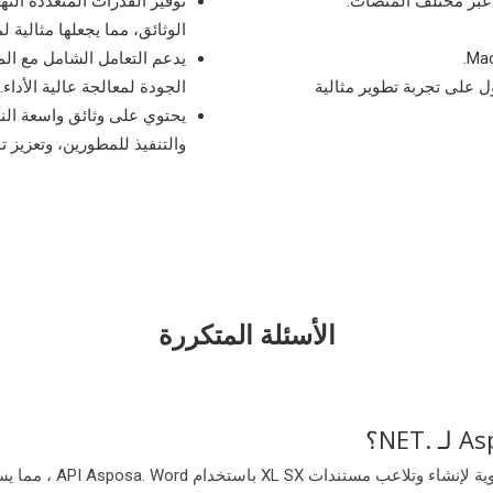
توفير القدرات المتعددة الته
الوثائق، مما يجعلها مثالية
يدعم التعامل الشامل مع ا
 إصدار من Visual Studio للحصول على تجربة تطوير مثالية
الجودة لمعالجة عالية الأداء.
يحتوي على وثائق واسعة النط
والتنفيذ للمطورين، وتعزيز تجرب
الأسئلة المتكررة
إن معالج ملفات rds XLSX