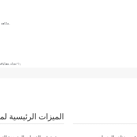
xFiles.xlsx");
الميزات الرئيسية لمعال