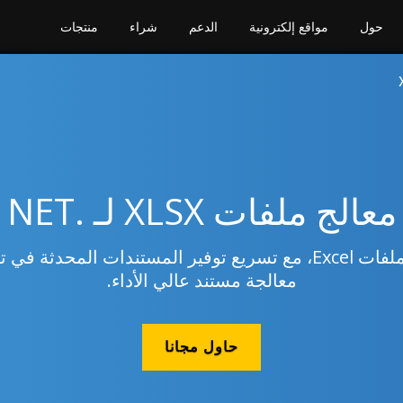
حول
مواقع إلكترونية
الدعم
شراء
منتجات
معالج ملفات XLSX لـ .NET
معالجة مستند عالي الأداء.
حاول مجانا