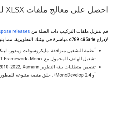
احصل على معالج ملفات XLSX لـ .NET
قم بتنزيل ملفات التركيب ذات الصلة من
pose releases
لإدراج d789 c85a4e مباشرة في بيئتك التطويرية، مما يتيح تطوير التطبيقات السريع.
أنظمة التشغيل متوافقة: مايكروسوفت ويندوز، لين
تشغيل الهاتف المحمول مع .NET Framework، Mono، و.NET Core مثبتة.
أو MonoDevelop 2.4+, خلق منصة متنوعة للمطورين.