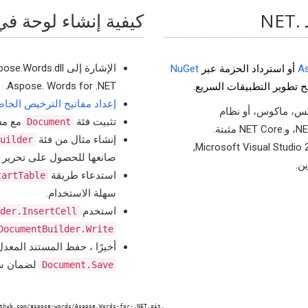
كيفية إنشاء لوحة في شك
As
أو استرداد الحزمة عبر
NuGet
Aspose. Words for .NET.
إعداد مفاتيح الترخيص الخا
كس، ماكوس، أو نظام
تثبيت فئة
مع مسا
Document
إنشاء مثال من فئة
uilder
تتضمن متطلبات بيئة التطوير Microsoft Visual Studio 2010-2022, Xamarin,
صانعها للحصول على تحرير 
استدعاء طريقة
tartTable
سهلة الاستخدام.
استخدم
der.InsertCell
DocumentBuilder.Write
أخيرًا ، حفظ المستند المعدل في تنسيق SX
لضمان سل
Document.Save