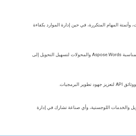
إنتاج المستندات، وأتمتة المهام المتكررة، في حين إدارة الموارد بكفاءة
يتم تخزين الملفات على وجه التحديد في تنسيق XLSX. لتحميل المستندات في التنسيقات المطلوبة ، استخدم المكونات الإضافية المناسبة Aspose.Words والمحولات لتسهيل التحويل إلى
البرمجيات.
ية والتمويل والخدمات اللوجستية، وأي صناعة تشارك في إدارة