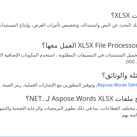
X؟
ارات واسعة لتحرير ملفات XLSX، بما في ذلك البحث عن النص واستبداله، وتخصيص تأثيرات العرض، و
لة والوثائق؟
Aspose.Words GitHu
، وتوفير المطورين مع الإشارات العملية، رمز العينة، ووثائق API لتعزيز جهود تطوير 
Asp لـ .NET؟
ثور على التطبيقات في مختلف القطاعات، بما في ذلك تطوير البرمجيات والرعاية الصح
صة بهم.