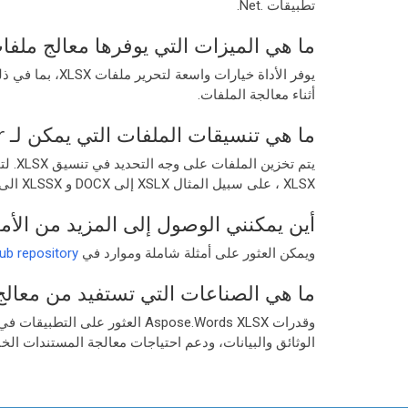
تطبيقات .Net.
ما هي الميزات التي يوفرها معالج ملفات LSX
يوفر الأداة خي
أثناء معالجة الملفات.
ما هي تنسيقات الملفات التي يمكن لـ XLSX File Processor العمل معها؟
XLSX ، على سبيل المثال XSLX إلى DOCX و XLSSX الى DOC.
أين يمكنني الوصول إلى المزيد من الأمث
ويمكن العثور على أمثلة شاملة وموارد في
b repository
ما هي الصناعات التي تستفيد من معالج ملفات ose.Words XLSX
وقدرات Aspose.Words XLSX الع
الوثائق والبيانات، ودعم احتياجات معالجة المستندات الخا