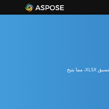
تسهيل إنشاء وتحرير ملفات Excel، مع تسريع توفير المستندات المحدثة في تنسيق XLSX، مما يتيح