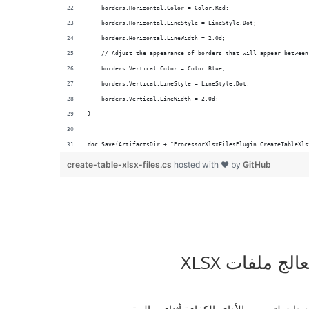
doc.Save(ArtifactsDir + "ProcessorXlsxFilesPlugin.CreateTableXls
create-table-xlsx-files.cs
hosted with ❤ by
GitHub
ج ملفات XLSX