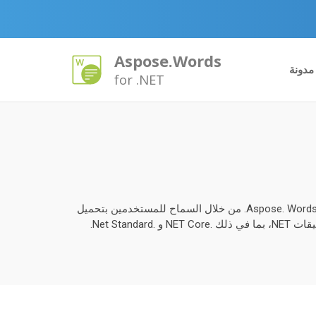
Aspose.Words
مدونة
for .NET
ويعمل معالج ملفات Aspose.Words XLSX لـ .NET كأداة شاملة تسمح بإنشاء وتلاعب مستندات XLSX بكفاءة باستخدام API قوي من Aspose. Words. من خلال السماح للمستخدمين بتحميل