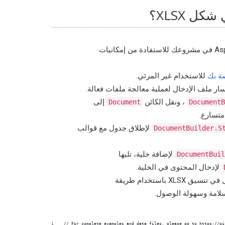
ل XLSX؟
الإشارة إلى Aspose.Words.dll في مشروعك للاستفادة من إمكانيات
صة بك
للاستخدام غير المرئي.
ر ملف الإدخال لعملية معالجة ملفات فعالة.
، ونقل الكائن
إلى
Document
DocumentB
متسارع.
لإطلاق جدول مع قوالب
DocumentBuilder.S
لإضافة خلية، تليها
DocumentBuil
لإدخال المحتوى في الخلية.
XL باستخدام طريقة
امة وسهولة الوصول.