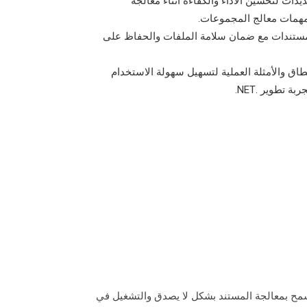
ديدات لتحسين الأداء والكفاءة أثناء معالجة
 لمهمات معالج المجموعات.
لمستندات مع ضمان سلامة الملفات والحفاظ على
اق والأمثلة العملية لتسهيل سهولة الاستخدام
ة تطوير .NET.
Aspose.Wo لـ .NET هو أداة قوية لإنشاء وتلاعب مستندات XL SX باستخدام API Asposa. Word ، مما يسمح بمعالجة المستند بشكل لا يصدق والتشغيل في