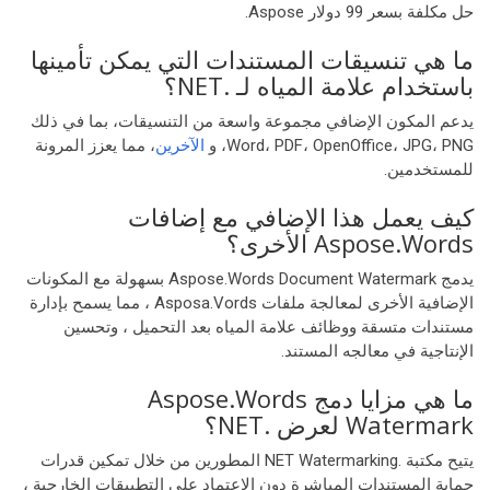
حل مكلفة بسعر 99 دولار Aspose.
ما هي تنسيقات المستندات التي يمكن تأمينها
باستخدام علامة المياه لـ .NET؟
يدعم المكون الإضافي مجموعة واسعة من التنسيقات، بما في ذلك
Word، PDF، OpenOffice، JPG، PNG، و
الآخرين
، مما يعزز المرونة
للمستخدمين.
كيف يعمل هذا الإضافي مع إضافات
Aspose.Words الأخرى؟
يدمج Aspose.Words Document Watermark بسهولة مع المكونات
الإضافية الأخرى لمعالجة ملفات Asposa.Vords ، مما يسمح بإدارة
مستندات متسقة ووظائف علامة المياه بعد التحميل ، وتحسين
الإنتاجية في معالجه المستند.
ما هي مزايا دمج Aspose.Words
Watermark لعرض .NET؟
يتيح مكتبة .NET Watermarking المطورين من خلال تمكين قدرات
حماية المستندات المباشرة دون الاعتماد على التطبيقات الخارجية ،