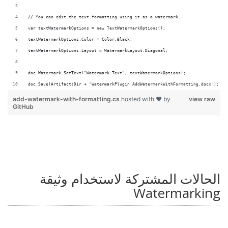
doc.Save(ArtifactsDir + "WatermarkPlugin.AddWatermarkWithFormatting.docx");
add-watermark-with-formatting.cs
hosted with ❤ by
view raw
GitHub
الحالات المشتركة لاستخدام وثيقة
Watermarking