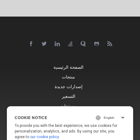
الصفحة الرئيسية
منتجات
إصدارات جديدة
التسعير
مستندات
دعم مجاني
COOKIE NOTICE
مدونة
To provide you with the best experience, we use cookies for
personalization, analytics, and ads. By using our site, you
مواقع إلكترونية
agree to
our cookie policy
.