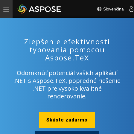
Slovenčina
Toggle
navigation
Zlepšenie efektívnosti
typovania pomocou
Aspose.TeX
Odomknúť potenciál vašich aplikácií
.NET s Aspose.TeX, popredné riešenie
.NET pre vysoko kvalitné
renderovanie.
Skúste zadarmo