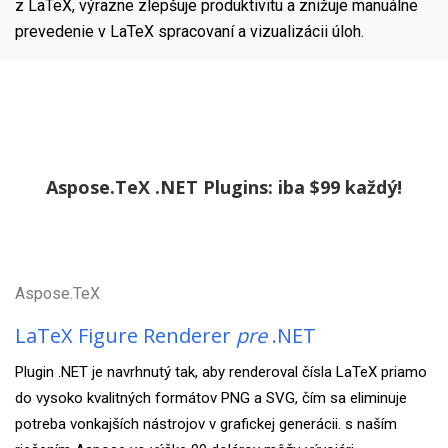
z LaTeX, výrazne zlepšuje produktivitu a znižuje manuálne
prevedenie v LaTeX spracovaní a vizualizácii úloh.
Aspose.TeX .NET Plugins: iba $99 každý!
Aspose.TeX
LaTeX Figure Renderer
pre
.NET
Plugin .NET je navrhnutý tak, aby renderoval čísla LaTeX priamo
do vysoko kvalitných formátov PNG a SVG, čím sa eliminuje
potreba vonkajších nástrojov v grafickej generácii. s naším