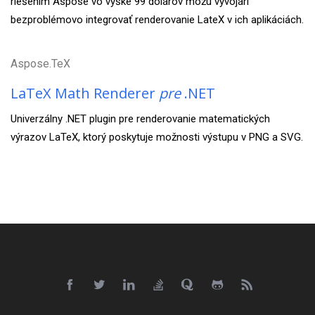
riešením Aspose vo výške 99 dolárov môžu vývojári
bezproblémovo integrovať renderovanie LateX v ich aplikáciách.
Aspose.TeX
LaTeX Math Renderer
pre
.NET
Univerzálny .NET plugin pre renderovanie matematických
výrazov LaTeX, ktorý poskytuje možnosti výstupu v PNG a SVG.