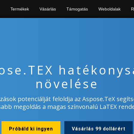
Termékek
Vásárlás
Támogatás
Weboldalak
R
ose.TEX hatékony
növelése
zások potenciálját feloldja az Aspose.TeX segíts
sabb megoldás a magas színvonalú LaTEX rende
Próbáld ki ingyen
Vásárlás 99 dollárért