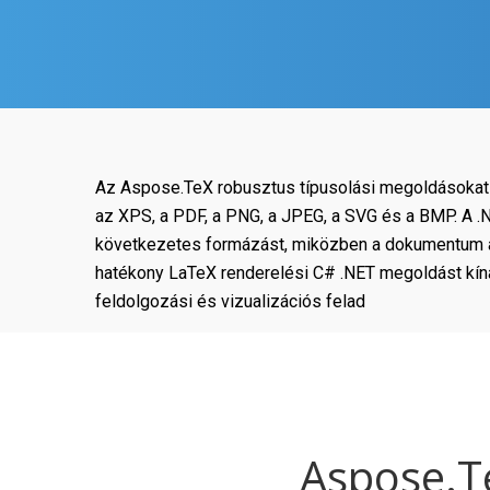
Az Aspose.TeX robusztus típusolási megoldásokat 
az XPS, a PDF, a PNG, a JPEG, a SVG és a BMP. A 
következetes formázást, miközben a dokumentum áta
hatékony LaTeX renderelési C# .NET megoldást kínál
feldolgozási és vizualizációs felad
Aspose.T