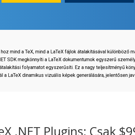
hoz mind a TeX, mind a LaTeX fájlok átalakításával különböző
.NET SDK megkönnyíti a LaTeX dokumentumok egyszerű személyre
lakítási folyamatot egyszerűsíti. Ez a nagy teljesítményű köny
 a LaTeX dinamikus vizuális képek generálására, jelentősen jav
eX .NET Plugins: Csak $9