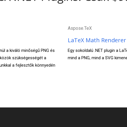
Aspose.TeX
LaTeX Math Rendere
enül a kiváló minőségű PNG és
Egy sokoldalú .NET plugin a La
zközök szükségességét a
mind a PNG, mind a SVG kimeneti
unkkal a fejlesztők könnyedén
.