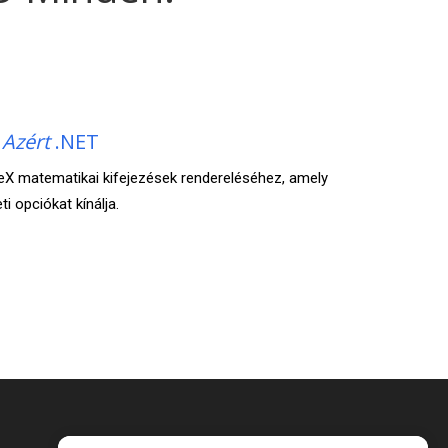
r
Azért
.NET
TeX matematikai kifejezések rendereléséhez, amely
 opciókat kínálja.