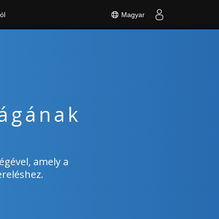
Magyar
ól
ságának
égével, amely a
reléshez.