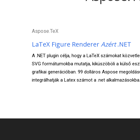
Aspose.TeX
LaTeX Figure Renderer
Azért
.NET
A .NET plugin célja, hogy a LaTeX számokat közvetl
SVG formátumokba mutatja, kiküszöböli a külső es
grafikai generációban. 99 dolláros Aspose megoldás
integrálhatják a Latex számot a .net alkalmazásokba