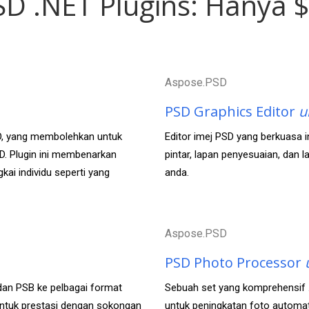
D .NET Plugins: Hanya $
Aspose.PSD
PSD Graphics Editor
u
D, yang membolehkan untuk
Editor imej PSD yang berkuasa 
. Plugin ini membenarkan
pintar, lapan penyesuaian, dan 
kai individu seperti yang
anda.
Aspose.PSD
PSD Photo Processor
 dan PSB ke pelbagai format
Sebuah set yang komprehensif 
 untuk prestasi dengan sokongan
untuk peningkatan foto automat