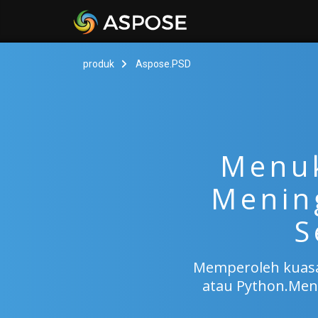
produk
Aspose.PSD
Menuk
Mening
S
Memperoleh kuasa
atau Python.Meng