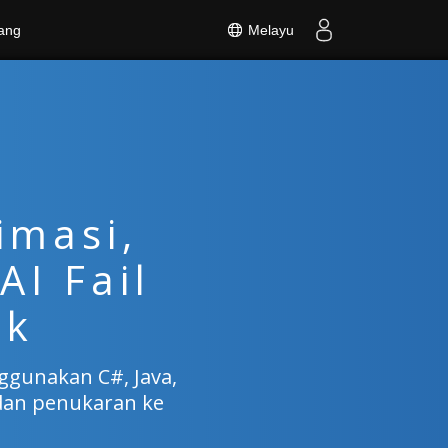
Melayu
ang
imasi,
AI Fail
ik
gunakan C#, Java,
 dan penukaran ke