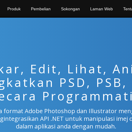
Produk
Pembelian
Sokongan
Laman Web
Tent
ar, Edit, Lihat, An
katkan PSD, PSB, 
ecara Programmat
 format Adobe Photoshop dan Illustrator meng
integrasikan API .NET untuk manipulasi imej
dalam aplikasi anda dengan mudah.