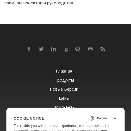
примеры проектов и руководства.
Главная
Продукты
Новые Версии
Цены
Документы
Бесплатная Поддержка
COOKIE NOTICE
Блог
To provide you with the best experience, we use cookies for