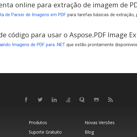
enta online para extração de imagem de P
uita de Parser de Imagens em PDF
para tarefas básicas de extração,
e código para usar o Aspose.PDF Image Ex
raindo Imagens de PDF para .NET
que estão prontamente disponíveis
Produtos
Novas Versões
Suporte Gratuito
Blog