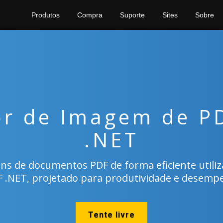
Produtos
Compra
Suporte
Sites
Sobre
or de Imagem de P
.NET
ns de documentos PDF de forma eficiente utili
 .NET, projetado para produtividade e desempe
Tente livre