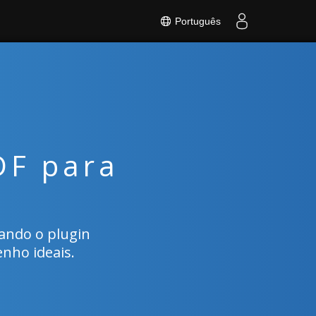
Português
DF para
zando o plugin
nho ideais.