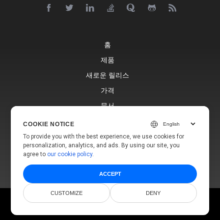
홈
제품
새로운 릴리스
가격
문서
무료 지원
COOKIE NOTICE
블로그
To provide you with the best experience, we use cookies for
personalization, analytics, and ads. By using our site, you
웹사이트
agree to
our cookie policy
.
ACCEPT
CUSTOMIZE
DENY
© Aspose Pty Ltd 2001-2026.
모든 권리 보유.
개인정보 보호정책
이용 약관
연락처