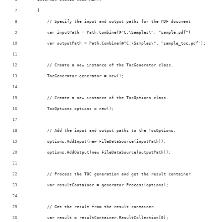
    {
        // Specify the input and output paths for the PDF document.
        var inputPath = Path.Combine(@"C:\Samples\", "sample.pdf");
        var outputPath = Path.Combine(@"C:\Samples\", "sample_toc.pdf");
        // Create a new instance of the TocGenerator class.
        TocGenerator generator = new();
        // Create a new instance of the TocOptions class.
        TocOptions options = new();
        // Add the input and output paths to the TocOptions.
        options.AddInput(new FileDataSource(inputPath));
        options.AddOutput(new FileDataSource(outputPath));
        // Process the TOC generation and get the result container.
        var resultContainer = generator.Process(options);
        // Get the result from the result container.
        var result = resultContainer.ResultCollection[0];