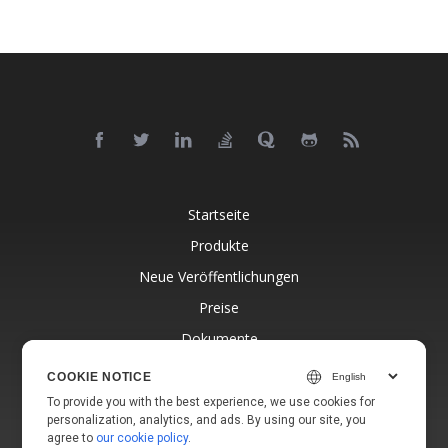
Startseite
Produkte
Neue Veröffentlichungen
Preise
Dokumente
Kostenloser Support
COOKIE NOTICE
Blog
To provide you with the best experience, we use cookies for
personalization, analytics, and ads. By using our site, you
Websites
agree to
our cookie policy
.