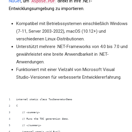
NuGet
, um
direkt in Ihre .NET-
Aspose.PDF
Entwicklungsumgebung zu importieren.
Kompatibel mit Betriebssystemen einschließlich Windows
(7-11, Server 2003-2022), macOS (10.12+) und
verschiedenen Linux-Distributionen.
Unterstützt mehrere .NET-Frameworks von 4.0 bis 7.0 und
gewährleistet eine breite Anwendbarkeit in .NET-
Anwendungen.
Funktioniert mit einer Vielzahl von Microsoft Visual
Studio-Versionen für verbesserte Entwicklererfahrung.
internal static class TocGeneratorDemo
{
    // <summary>
    // Runs the TOC generation demo.
    // </summary>
    internal static void Run()