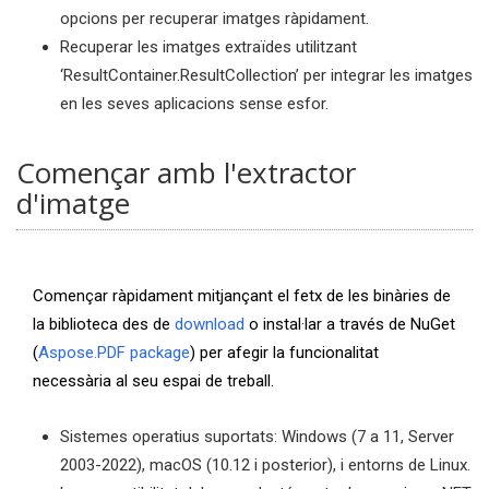
opcions per recuperar imatges ràpidament.
Recuperar les imatges extraïdes utilitzant
‘ResultContainer.ResultCollection’ per integrar les imatges
en les seves aplicacions sense esfor.
Començar amb l'extractor
d'imatge
Començar ràpidament mitjançant el fetx de les binàries de
la biblioteca des de
download
o instal·lar a través de NuGet
(
Aspose.PDF package
) per afegir la funcionalitat
necessària al seu espai de treball.
Sistemes operatius suportats: Windows (7 a 11, Server
2003-2022), macOS (10.12 i posterior), i entorns de Linux.