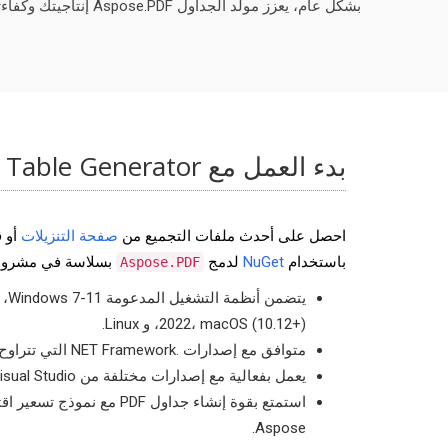
بشكل عام، يعزز مولد الجداول Aspose.PDF إنتاجيتك وكفاءتك في عملية إنشاء المستندات في تطبيقات .NET، مما يتيح لك إنشاء محتوى PDF ديناميكي وآلي بسهولة.
بدء العمل مع PDF Table Generator لـ .NET
احصل على أحدث ملفات التجميع من
صفحة التنزيلات
أو 
باستخدام
NuGet
لدمج
بسلاسة في مشروع
Aspose.PDF
2022، macOS (10.12+)، و Linux.
متوافق مع إصدارات .NET Framework التي تتراوح من 4.0 إلى 7.0.
يعمل بفعالية مع إصدارات مختلفة من Microsoft Visual Studio.
Aspose.