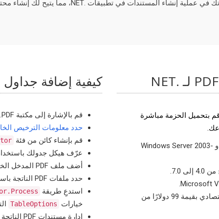
كيفية إضافة جداول إلى ملف F
قم بالإشارة إلى مكتبة Aspose.PDF داخل مشروعك.
قم بتحميل الحزمة مباشرة
حدد معلومات الترخيص الخا
ك.
قم بإنشاء كائن من فئة
tor
يتضمن أنظمة التشغيل المدعومة Windows 7-11، و Windows Server 2003-
عرّف هيكل جدولك باستخدا
أضف ملف PDF المدخل الخاص بك من خلال طريقة
حدد ملفات PDF الناتجة باستخدام طريقة
استدعِ طريقة
or.Process
استمتع بقوة إنشاء جداول PDF مع نموذج تسعير اقتصادي بقيمة 99 دولارًا من
خيارات
الت
TableOptions
إدارة مستندات PDF الناتجة حسب الحاجة.