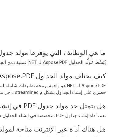
ما هي الوظائف التي يوفرها مولد جدول Aspose.PDF لـ .ET
يُبَسِّط مُولِّد الجداول Aspose.PDF لـ .NET عملية دمج الجداول داخل مستندات PDF، مُوَفِّرًا قدرات تنظيمية مُحسَّنة للمحتوى في تطبيقات .NET، بما في ذلك توليد PDF بكفاءة.
كيف يختلف مولد الجداول Aspose.PDF عن Aspose.PDF لـ .NET؟
حصري على إنشاء الجداول بشكل م streamlined داخل مستندات PDF وتوليد التقارير.
هل يتمثل حد مولد جدول PDF في إنشاء الجداول فقط داخل مستندات PDF؟
نعم، أداة إنشاء جداول PDF متخصصة في إنشاء الجداول داخل مستندات PDF. من أجل الوظائف الأوسع، يجب استخدام مكونات أخرى من مكتبة Aspose.PDF.
هل هناك أداة عبر الإنترنت متاحة لمولد جدول PDF