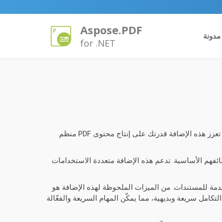
Aspose.PDF
مدونة
for .NET
أداة Aspose.PDF لتوليد الجداول لـ .NET هي أداة قوية مصممة للمطورين الذين يحتاجون إلى دمج الجداول بكفاءة في مستندات PDF. تعزز هذه الإضافة قدرتك على إنتاج محتوى PDF منظم
معقدة لملفات PDF، مما يسمح للمطورين بالتركيز على وظائفهم الأساسية. تدعم هذه الإضافة متعددة الاستخدامات
ع السماح بميزات التنسيق المتقدمة للمستندات. من الميزات الملحوظة لهذه الإضافة هو
تكامل سريعة وبديهية، مما يمكّن المهام السريعة والفعّالة