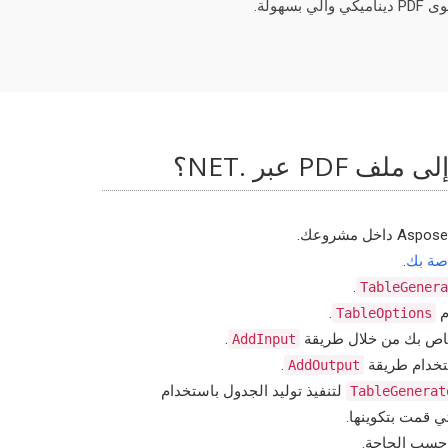
PD عبر .NET؟
صة بك
.
.
TableGenera
م
.
TableOptions
.
AddInput
.
AddOutput
لتنفيذ توليد الجدول باستخدام
TableGenerat
ي قمت بتكوينها.