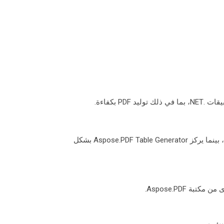
Aspose.PDF لـ .NET هو واجهة برمجة تطبيقات شاملة لمجموعة كاملة من مهام PDF بما في ذلك إنشاء الوثائق والتManipulation ، بينما يركز Aspose.PDF Table Generator بشكل