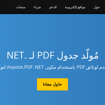
حول
مواقع إلكترونية
الدعم
شراء
منتجات
مُولّد جدول PDF لـ .NET
Aspose.PDF . لتوليد PDF محسن.
حاول مجانا