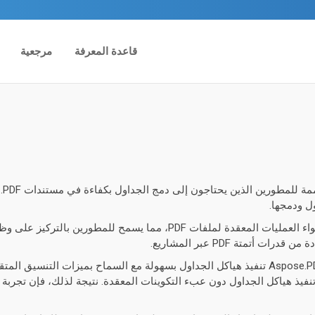
قاعدة المعرفة
مرجعية
ل ودمجها.
بُني خصيصاً لتطبيقات .NET، يوفر تكاملًا سلسًا من خلال احتواء العمليات ال
مع الدعم الشامل لـ C# و VB.NET ، يضمن مولد الجداول Aspose.PDF تنفيذ هياكل الجداول بسهولة م
فيذ هياكل الجداول دون عبء التكوينات المعقدة. نتيجة لذلك، فإن تجربة ال