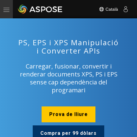
Català
Toggle
navigation
PS, EPS i XPS Manipulació
i Converter APIs
Carregar, fusionar, convertir i
renderar documents XPS, PS i EPS
sense cap dependència del
programari
Prova de lliure
Compra per 99 dòlars