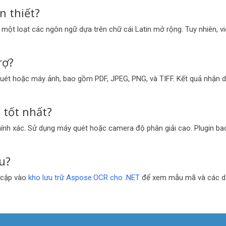
n thiết?
ột loạt các ngôn ngữ dựa trên chữ cái Latin mở rộng. Tuy nhiên, v
rợ?
uét hoặc máy ảnh, bao gồm PDF, JPEG, PNG, và TIFF. Kết quả nhận d
 tốt nhất?
hính xác. Sử dụng máy quét hoặc camera độ phân giải cao. Plugin bao
u?
 cập vào
kho lưu trữ Aspose.OCR cho .NET
để xem mẫu mã và các dự