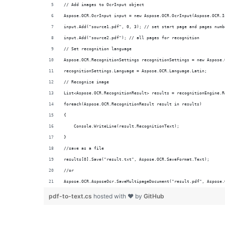
// Add images to OcrInput object
Aspose.OCR.OcrInput input = new Aspose.OCR.OcrInput(Aspose.OCR.I
input.Add("source1.pdf", 0, 3); // set start page and pages numb
input.Add("source2.pdf"); // all pages for recognition
// Set recognition language
Aspose.OCR.RecognitionSettings recognitionSettings = new Aspose.
recognitionSettings.Language = Aspose.OCR.Language.Latin;
// Recognize image
List<Aspose.OCR.RecognitionResult> results = recognitionEngine.R
foreach(Aspose.OCR.RecognitionResult result in results)
{
    Console.WriteLine(result.RecognitionText);
}
//save as a file
results[0].Save("result.txt", Aspose.OCR.SaveFormat.Text);
//or
Aspose.OCR.AsposeOcr.SaveMultipageDocument("result.pdf", Aspose.
pdf-to-text.cs
hosted with ❤ by
GitHub