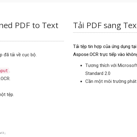
ned PDF to Text
Tải PDF sang Tex
Tải tệp tin hợp của ứng dụng tạ
Aspose.OCR trực tiếp vào không
 đã tải về cục bộ.
Tương thích với Microsof
.
nput
Standard 2.0
.OCR.
Cần một môi trường phát t
ột tệp.
r();