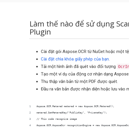
Làm thế nào để sử dụng Sca
Plugin
Cài đặt gói Aspose.OCR từ NuGet hoặc một tệp
Cài đặt chìa khóa giấy phép của bạn
.
Tải một hình ảnh đã quét vào đối tượng
OcrI
Tạo một ví dụ của động cơ nhận dạng Aspose
Thu thập văn bản từ một PDF được quét.
Đầu ra văn bản được nhận diện hoặc lưu vào m
Aspose.OCR.Metered metered = new Aspose.OCR.Metered();
metered.SetMeteredKey("PublicKey", "PrivateKey");
// This code recognize image             
Aspose.OCR.AsposeOcr recognitionEngine = new Aspose.OCR.AsposeOc