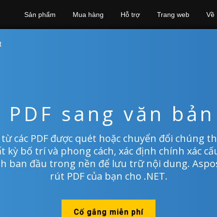
Sản phẩm
Mua hàng
Hỗ trợ
Trang web
Về
t
 PDF sang văn bả
 từ các PDF được quét hoặc chuyển đổi chúng thà
t kỳ bố trí và phong cách, xác định chính xác cấu
h ban đầu trong nền để lưu trữ nội dung. Aspo
rút PDF của bạn cho .NET.
Cố gắng miễn phí