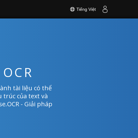
Tiếng Việt
n OCR
nh tài liệu có thể
 trúc của text và
se.OCR - Giải pháp