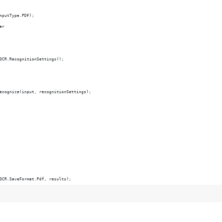
nputType.PDF);
er
OCR.RecognitionSettings();
ecognize(input, recognitionSettings);
OCR.SaveFormat.Pdf, results);