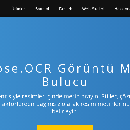
Ürünler
Satın al
Destek
Web Siteleri
Hakkınd
ose.OCR Görüntü M
Bulucu
tisiyle resimler içinde metin arayın. Stiller, çözü
faktörlerden bağımsız olarak resim metinlerinde
belirleyin.