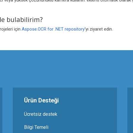
yıcı veya yüksek çözünürlüklü kamera kullanın. eklenti otomatik olarak g
de bulabilirim?
ojeleri için
Aspose.OCR for .NET repository
‘yı ziyaret edin.
Ürün Desteği
Ücretsiz destek
Bilgi Temeli