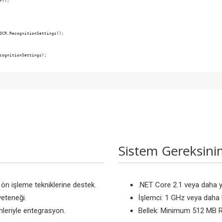
r();
OCR.RecognitionSettings();
cognitionSettings);         
Sistem Gereksinim
ü ön işleme tekniklerine destek.
.NET Core 2.1 veya daha 
eteneği.
İşlemci: 1 GHz veya daha h
nleriyle entegrasyon.
Bellek: Minimum 512 MB RA