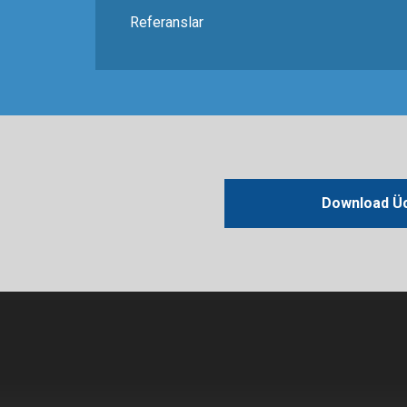
Referanslar
Download Üc