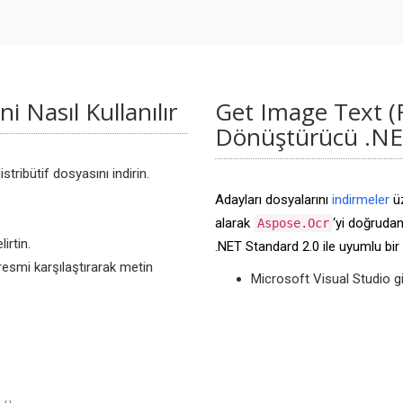
i Nasıl Kullanılır
Get Image Text (
Dönüştürücü .NET
tribütif dosyasını indirin.
Adayları dosyalarını
indirmeler
üz
alarak
‘yi doğruda
Aspose.Ocr
irtin.
.NET Standard 2.0 ile uyumlu bir 
resmi karşılaştırarak metin
Microsoft Visual Studio gib