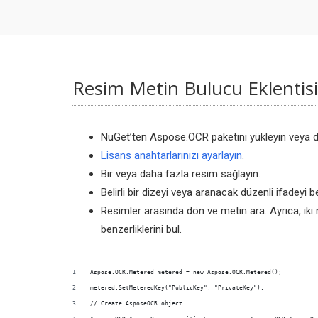
Resim Metin Bulucu Eklentisin
NuGet’ten Aspose.OCR paketini yükleyin veya dis
Lisans anahtarlarınızı ayarlayın
.
Bir veya daha fazla resim sağlayın.
Belirli bir dizeyi veya aranacak düzenli ifadeyi bel
Resimler arasında dön ve metin ara. Ayrıca, iki 
benzerliklerini bul.
Aspose.OCR.Metered metered = new Aspose.OCR.Metered();
metered.SetMeteredKey("PublicKey", "PrivateKey");
// Create AsposeOCR object             