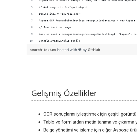
Aspose.OCR.AsposeOcr recognitionEngine = new Aspose.OCR.AsposeOc
// Add images to OcrInput object
string img1 = "source1.png";
Aspose.OCR.RecognitionSettings recognitionSettings = new Aspose.
// Find text on image
bool isFound = recognitionEngine.ImageHasText(img1, "Aspose", re
Console.WriteLine(isFound);
search-text.cs
hosted with ❤ by
GitHub
Gelişmiş Özellikler
OCR sonuçlarını iyileştirmek için çeşitli görünt
Tablo ve formlardan metin tanıma ve çıkarma y
Belge yönetimi ve işleme için diğer Aspose ürü