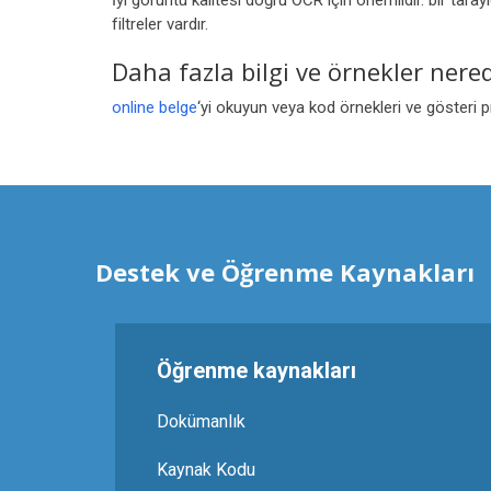
İyi görüntü kalitesi doğru OCR için önemlidir. bir tara
filtreler vardır.
Daha fazla bilgi ve örnekler nere
online belge
‘yi okuyun veya kod örnekleri ve gösteri pr
Destek ve Öğrenme Kaynakları
Öğrenme kaynakları
Dokümanlık
Kaynak Kodu