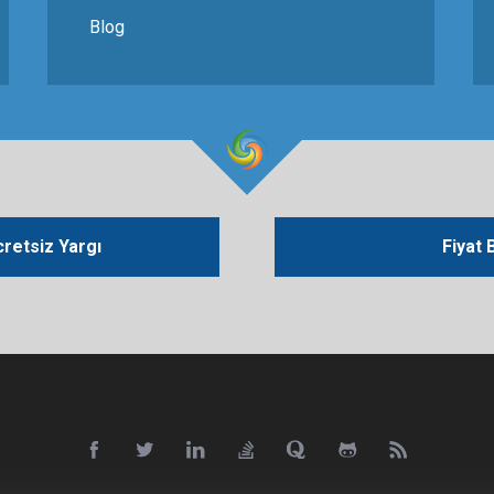
Blog
retsiz Yargı
Fiyat B