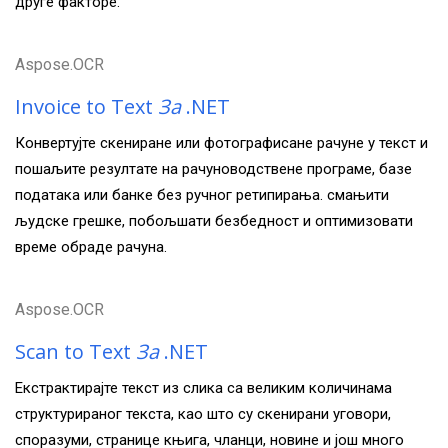
друге факторе.
Aspose.OCR
Invoice to Text
За
.NET
Конвертујте скениране или фотографисане рачуне у текст и
пошаљите резултате на рачуноводствене програме, базе
података или банке без ручног ретипирања. смањити
људске грешке, побољшати безбедност и оптимизовати
време обраде рачуна.
Aspose.OCR
Scan to Text
За
.NET
Екстрактирајте текст из слика са великим количинама
структурираног текста, као што су скенирани уговори,
споразуми, странице књига, чланци, новине и још много