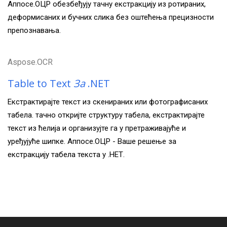
Аппосе.ОЦР обезбеђују тачну екстракцију из ротираних,
деформисаних и бучних слика без оштећења прецизности
препознавања.
Aspose.OCR
Table to Text
За
.NET
Екстрактирајте текст из скенираних или фотографисаних
табела. тачно откријте структуру табела, екстрактирајте
текст из ћелија и организујте га у претраживајуће и
уређујуће шипке. Аппосе.ОЦР - Ваше решење за
екстракцију табела текста у .НЕТ.