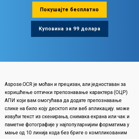
Покушајте бесплатно
Куповина за 99 долара
Aspose.OCR је моћан и прецизан, али једноставан за
коришћење оптички препознавање карактера (ОЦР)
АПИ који вам омогућава да додате препознавање
слике на било коју десктоп или веб апликацију. може
извући текст из скенирања, снимака екрана или чак и
паметне фотографије у најпопуларнијим форматима у
мање од 10 линија кода без бриге о компликованим