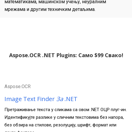
математикама, машинском учењу, неуралним
мрежама и другим техничким детаљима.
Aspose.OCR .NET Plugins: Само $99 Свако!
Aspose.OCR
Image Text Finder
За
.NET
Претраживање текста у сликама са овом .NET ОЦР плуг-ин.
Идентификујте разлике у сличним текстовима без напора,
без обзира на стилове, резолуцију, шрифт, формат или