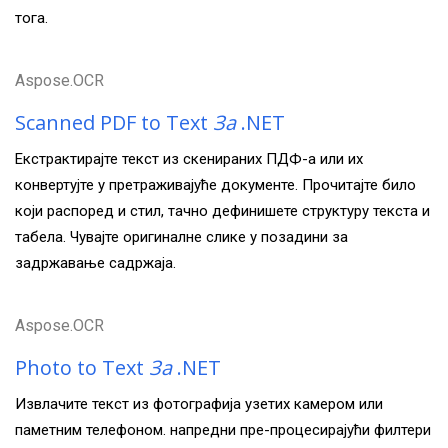
тога.
Aspose.OCR
Scanned PDF to Text
За
.NET
Екстрактирајте текст из скенираних ПДФ-а или их
конвертујте у претраживајуће документе. Прочитајте било
који распоред и стил, тачно дефинишете структуру текста и
табела. Чувајте оригиналне слике у позадини за
задржавање садржаја.
Aspose.OCR
Photo to Text
За
.NET
Извлачите текст из фотографија узетих камером или
паметним телефоном. напредни пре-процесирајући филтери