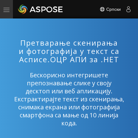
Српски
Toggle
navigation
Претварање скенирања
и фотографија у текст са
Асписе.ОЦР АПИ за .НЕТ
Бескорисно интегришете
препознавање слике у своју
десктоп или веб апликацију.
Екстрактирајте текст из скенирања,
снимака екрана или фотографија
смартфона са мање од 10 линија
кода.