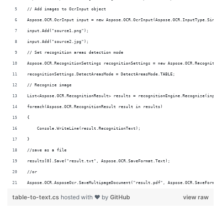
// Add images to OcrInput object
Aspose.OCR.OcrInput input = new Aspose.OCR.OcrInput(Aspose.OCR.InputType.Singl
input.Add("source1.png");
input.Add("source2.jpg");
// Set recognition areas detection mode
Aspose.OCR.RecognitionSettings recognitionSettings = new Aspose.OCR.Recognitio
recognitionSettings.DetectAreasMode = DetectAreasMode.TABLE;
// Recognize image
List<Aspose.OCR.RecognitionResult> results = recognitionEngine.Recognize(input
foreach(Aspose.OCR.RecognitionResult result in results)
{
    Console.WriteLine(result.RecognitionText);
}
//save as a file
results[0].Save("result.txt", Aspose.OCR.SaveFormat.Text);
//or
Aspose.OCR.AsposeOcr.SaveMultipageDocument("result.pdf", Aspose.OCR.SaveFormat
table-to-text.cs
hosted with ❤ by
GitHub
view raw