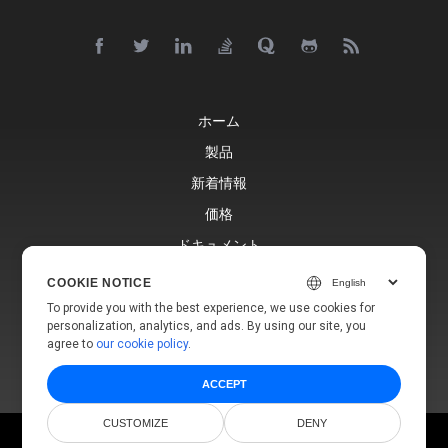
ホーム
製品
新着情報
価格
ドキュメント
無料サポート
COOKIE NOTICE
ブログ
To provide you with the best experience, we use cookies for
personalization, analytics, and ads. By using our site, you
ウェブサイト
agree to
our cookie policy
.
ACCEPT
CUSTOMIZE
DENY
© Aspose Pty Ltd 2001-2026.
全著作権所有。