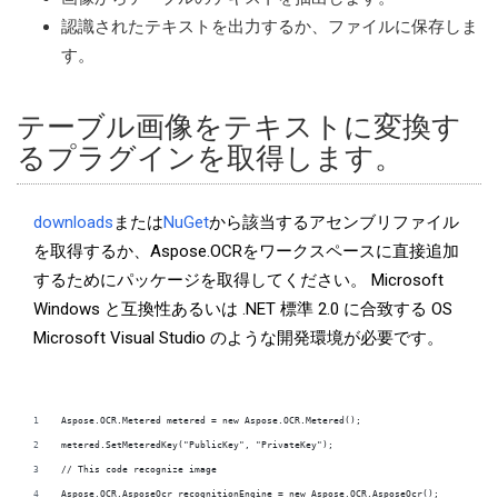
認識されたテキストを出力するか、ファイルに保存しま
す。
テーブル画像をテキストに変換す
るプラグインを取得します。
downloads
または
NuGet
から該当するアセンブリファイル
を取得するか、Aspose.OCRをワークスペースに直接追加
するためにパッケージを取得してください。 Microsoft
Windows と互換性あるいは .NET 標準 2.0 に合致する OS
Microsoft Visual Studio のような開発環境が必要です。
Aspose.OCR.Metered metered = new Aspose.OCR.Metered();
metered.SetMeteredKey("PublicKey", "PrivateKey");
// This code recognize image             
Aspose.OCR.AsposeOcr recognitionEngine = new Aspose.OCR.AsposeOcr();