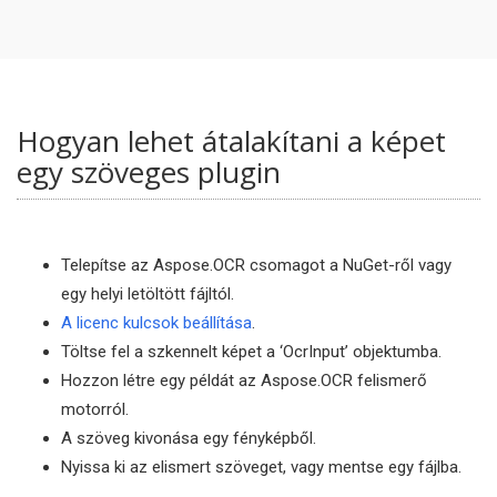
Hogyan lehet átalakítani a képet
egy szöveges plugin
Telepítse az Aspose.OCR csomagot a NuGet-ről vagy
egy helyi letöltött fájltól.
A licenc kulcsok beállítása
.
Töltse fel a szkennelt képet a ‘OcrInput’ objektumba.
Hozzon létre egy példát az Aspose.OCR felismerő
motorról.
A szöveg kivonása egy fényképből.
Nyissa ki az elismert szöveget, vagy mentse egy fájlba.