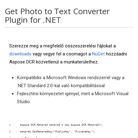
Get Photo to Text Converter
Plugin for .NET
Szerezze meg a megfelelő összeszerelési fájlokat a
downloads
vagy vegye fel a csomagot a
NuGet
hozzáadni
Aspose.OCR közvetlenül a munkaterülethez.
Kompatibilis a Microsoft Windows rendszerrel vagy a
.NET Standard 2.0-kal való kompatibilitással
Fejlesztési környezetet igényel, mint a Microsoft Visual
Studio.
  Aspose.OCR.Metered metered = new Aspose.OCR.Metered();
  metered.SetMeteredKey("PublicKey", "PrivateKey");