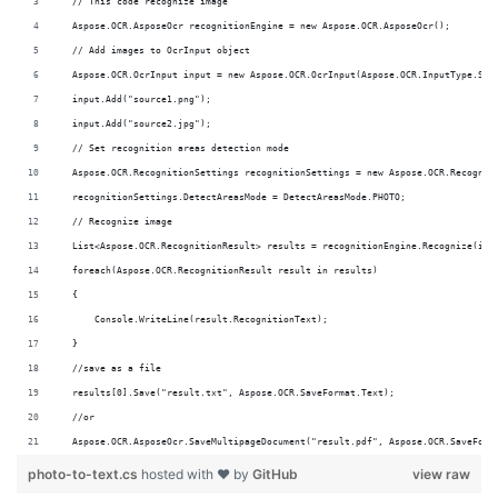
  // This code recognize image             
  Aspose.OCR.AsposeOcr recognitionEngine = new Aspose.OCR.AsposeOcr();
  // Add images to OcrInput object
  Aspose.OCR.OcrInput input = new Aspose.OCR.OcrInput(Aspose.OCR.InputType.Sin
  input.Add("source1.png");
  input.Add("source2.jpg");
  // Set recognition areas detection mode
  Aspose.OCR.RecognitionSettings recognitionSettings = new Aspose.OCR.Recognit
  recognitionSettings.DetectAreasMode = DetectAreasMode.PHOTO;
  // Recognize image
  List<Aspose.OCR.RecognitionResult> results = recognitionEngine.Recognize(inp
  foreach(Aspose.OCR.RecognitionResult result in results)
  {
      Console.WriteLine(result.RecognitionText);
  }
  //save as a file
  results[0].Save("result.txt", Aspose.OCR.SaveFormat.Text);
  //or
  Aspose.OCR.AsposeOcr.SaveMultipageDocument("result.pdf", Aspose.OCR.SaveForm
photo-to-text.cs
hosted with ❤ by
GitHub
view raw