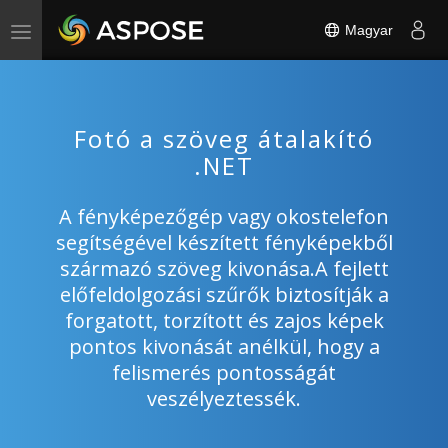
Magyar
Toggle
navigation
Fotó a szöveg átalakító
.NET
A fényképezőgép vagy okostelefon
segítségével készített fényképekből
származó szöveg kivonása.A fejlett
előfeldolgozási szűrők biztosítják a
forgatott, torzított és zajos képek
pontos kivonását anélkül, hogy a
felismerés pontosságát
veszélyeztessék.