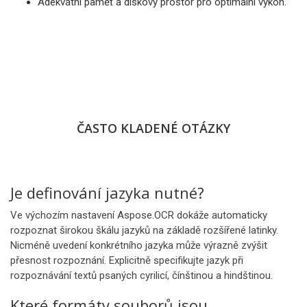
Adekvátní paměť a diskový prostor pro optimální výkon.
ČASTO KLADENÉ OTÁZKY
Je definování jazyka nutné?
Ve výchozím nastavení Aspose.OCR dokáže automaticky
rozpoznat širokou škálu jazyků na základě rozšířené latinky.
Nicméně uvedení konkrétního jazyka může výrazně zvýšit
přesnost rozpoznání. Explicitně specifikujte jazyk při
rozpoznávání textů psaných cyrilicí, čínštinou a hindštinou.
Které formáty souborů jsou