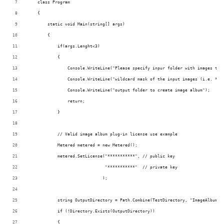
    class Program
    {
        static void Main(string[] args)
        {
            if(args.Lenght<3)
            {
                Console.WriteLine("Please specify inpur folder with images to 
                Console.WriteLine("wildcard mask of the input images (i.e. *.p
                Console.WriteLine("output folder to create image album");
                return;
            }
            // Valid image album plug-in license use example
            Metered metered = new Metered();
            metered.SetLicense("***********", // public key
                               "***********"  // private key
                              );
            string OutputDirectory = Path.Combine(TestDirectory, "ImageAlbum")
            if (!Directory.Exists(OutputDirectory))
            {