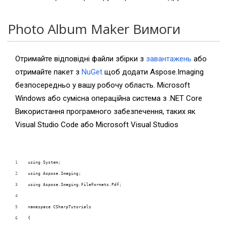
Photo Album Maker Вимоги
Отримайте відповідні файли збірки з
завантажень
або
отримайте пакет з
NuGet
щоб додати Aspose.Imaging
безпосередньо у вашу робочу область. Microsoft
Windows або сумісна операційна система з .NET Core
Використання програмного забезпечення, таких як
Visual Studio Code або Microsoft Visual Studios
using System;
using Aspose.Imaging;
using Aspose.Imaging.FileFormats.Pdf;
namespace CSharpTutorials
{