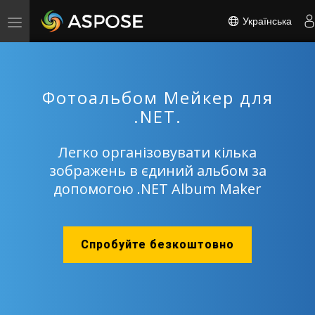
Українська
Toggle
navigation
Фотоальбом Мейкер для
.NET.
Легко організовувати кілька
зображень в єдиний альбом за
допомогою .NET Album Maker
Спробуйте безкоштовно