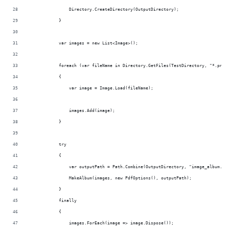
                Directory.CreateDirectory(OutputDirectory);
            }
            var images = new List<Image>();
            foreach (var fileName in Directory.GetFiles(TestDirectory, "*.png"
            {
                var image = Image.Load(fileName);
                images.Add(image);
            }
            try
            {
                var outputPath = Path.Combine(OutputDirectory, "image_album.pd
                MakeAlbum(images, new PdfOptions(), outputPath);
            }
            finally
            {
                images.ForEach(image => image.Dispose());