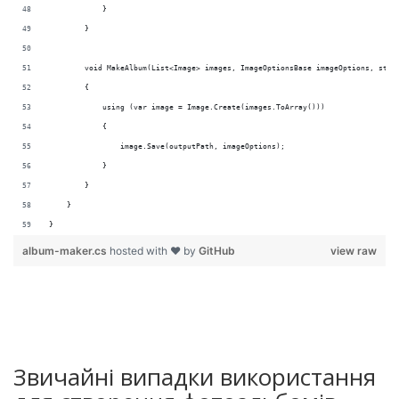
            }
        }            
        void MakeAlbum(List<Image> images, ImageOptionsBase imageOptions, stri
        {
            using (var image = Image.Create(images.ToArray()))
            {
                image.Save(outputPath, imageOptions);
            }
        } 
    }
}
album-maker.cs
hosted with ❤ by
GitHub
view raw
Звичайні випадки використання