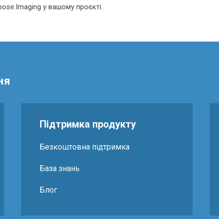
pose.Imaging у вашому проєкті.
ня
Підтримка продукту
Безкоштовна підтримка
База знань
Блог