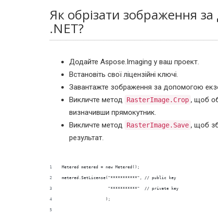
Як обрізати зображення з
.NET?
Додайте Aspose.Imaging у ваш проект.
Встановіть свої ліцензійні ключі.
Завантажте зображення за допомогою екз
Викличте метод
, щоб о
RasterImage.Crop
визначивши прямокутник.
Викличте метод
, щоб з
RasterImage.Save
результат.
Metered metered = new Metered();
metered.SetLicense("***********", // public key
                   "***********"  // private key
                  );