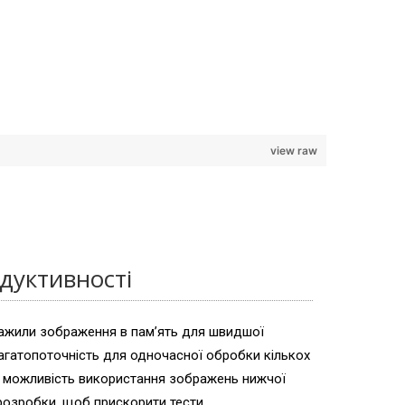
view raw
дуктивності
ажили зображення в пам’ять для швидшої
агатопоточність для одночасної обробки кількох
 можливість використання зображень нижчої
 розробки, щоб прискорити тести.