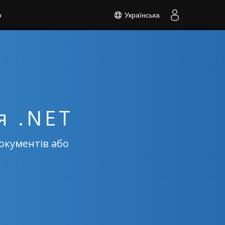
Українська
о
я .NET
окументів або