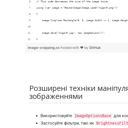
// This code decreases the size of the image twice 
using (var image = (RasterImage)Image.Load("tiger0.png"))
{
    image.Crop(new Rectangle(0, 0, image.Width >> 1, image.Heigh
    image.Save("tiger0.jpg", new JpegOptions());
}
image-cropping.cs
hosted with ❤ by
GitHub
Розширені техніки маніпуля
зображеннями
Використовуйте
для кон
ImageOptionsBase
Застосуйте фільтри, такі як
BrightnessFil