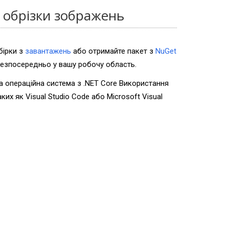
 обрізки зображень
бірки з
завантажень
або отримайте пакет з
NuGet
езпосередньо у вашу робочу область.
а операційна система з .NET Core Використання
их як Visual Studio Code або Microsoft Visual