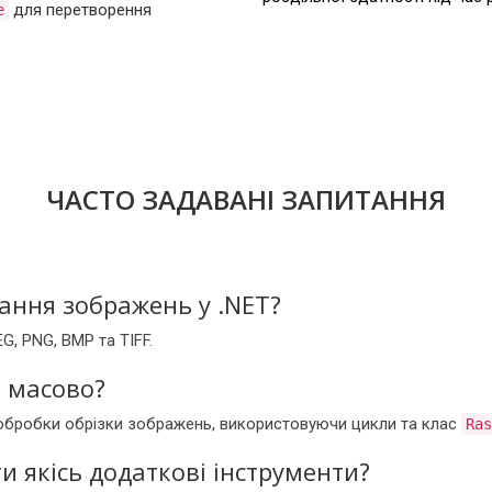
для перетворення
e
ЧАСТО ЗАДАВАНІ ЗАПИТАННЯ
ання зображень у .NET?
G, PNG, BMP та TIFF.
я масово?
 обробки обрізки зображень, використовуючи цикли та клас
Ras
и якісь додаткові інструменти?