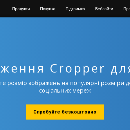
Продукти
Покупка
Підтримка
Вебсайти
Пр
ження Cropper дл
те розмір зображень на популярні розміри д
соціальних мереж
Спробуйте безкоштовно