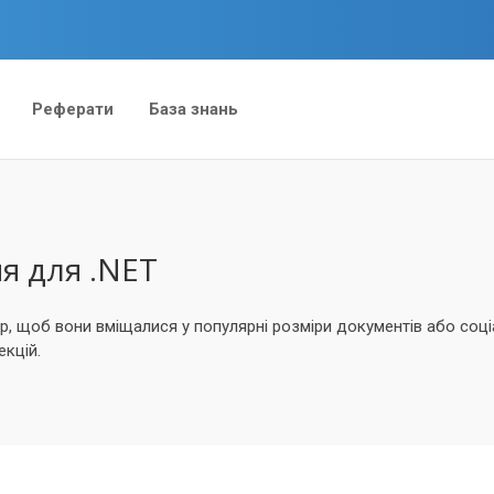
Реферати
База знань
я для .NET
ір, щоб вони вміщалися у популярні розміри документів або со
екцій.