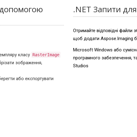
а допомогою
.NET Запити для
Отримайте відповідні файли з
щоб додати Aspose.Imaging б
Microsoft Windows або сумісн
емпляру класу
RasterImage
програмного забезпечення, так
брізати зображення,
Studios
берегти або експортувати