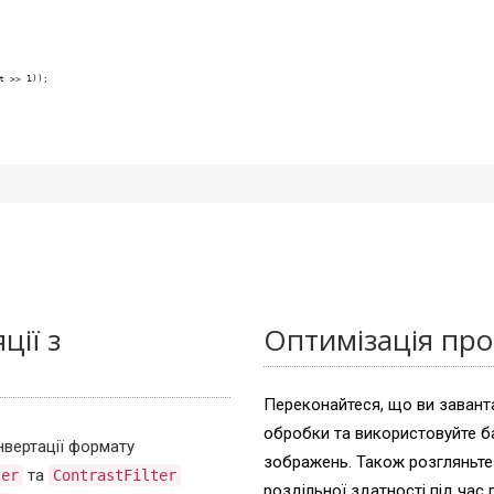
t >> 1));
ції з
Оптимізація про
Переконайтеся, що ви завант
обробки та використовуйте б
вертації формату
зображень. Також розгляньте
та
ter
ContrastFilter
роздільної здатності під час