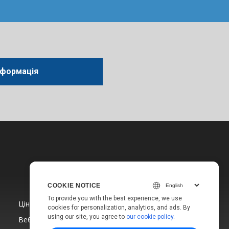
нформація
COOKIE NOTICE
To provide you with the best experience, we use
Ціни
cookies for personalization, analytics, and ads. By
using our site, you agree to
our cookie policy
.
Вебсайти