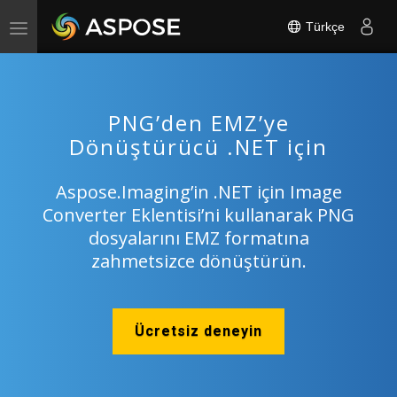
Türkçe
Toggle
navigation
PNG’den EMZ’ye
Dönüştürücü .NET için
Aspose.Imaging’in .NET için Image
Converter Eklentisi’ni kullanarak PNG
dosyalarını EMZ formatına
zahmetsizce dönüştürün.
Ücretsiz deneyin