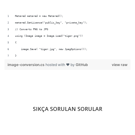
Metered metered = new Metered();
metered.SetLicense("public_key", "private_key");
// Converts PNG to JPG             
using (Image image = Image.Load("tiger.png"))
{
    image.Save( "tiger.jpg", new JpegOptions());
}
image-conversion.cs
hosted with ❤ by
GitHub
view raw
SIKÇA SORULAN SORULAR